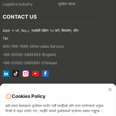
सुरक्षित संस्था
Logistics Industry
CONTACT US
Add: १-५F, No.८, गाओकी दक्षिण १२ मार्ग, सियामेन, चीन
Tel:
400-766-7666 (After-sales Service)
+86-(0)592-5885993 (English)
+86-(0)592-5885991 (Chinese)
हाम्रो इमेल सूचीमा जोड्नुहोस्
Cookies Policy
सम्पर्क
हामी हाम्रो वेबसाइटमा कुकीहरू प्रयोग गर्छौं तपाईँलाई अति उत्तम प्रयोगकर्ता अनुभव
दिन्छौं यो साइट प्रयोग गरेर, तपाईँले यसको कुकीहरूको प्रयोगमा सहमत गर्नुहुन्छ ।