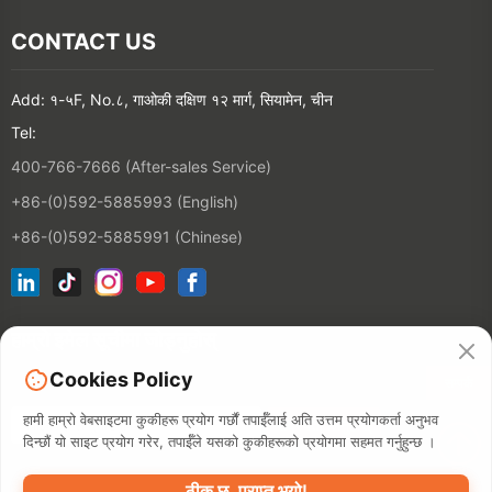
CONTACT US
Add: १-५F, No.८, गाओकी दक्षिण १२ मार्ग, सियामेन, चीन
Tel:
400-766-7666 (After-sales Service)
+86-(0)592-5885993 (English)
+86-(0)592-5885991 (Chinese)
हाम्रो इमेल सूचीमा जोड्नुहोस्
Cookies Policy
सम्पर्क
हामी हाम्रो वेबसाइटमा कुकीहरू प्रयोग गर्छौं तपाईँलाई अति उत्तम प्रयोगकर्ता अनुभव
दिन्छौं यो साइट प्रयोग गरेर, तपाईँले यसको कुकीहरूको प्रयोगमा सहमत गर्नुहुन्छ ।
ठीक छ, प्राप्त भयो!