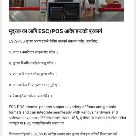
मुद्रक का लागि ESC/POS आदेशहरूको प्रकार्य
ESC/POS मुद्रण आदेशहरूले विविध प्रकार्य उपलब्ध गर्दछ, समाविष्ट:
१. फन्ट र क्यारेक्टर साइज सेट गर्दैछ ।
२. मुद्रण स्थिति र पङ्क्तिबद्ध गर्दैछ ।
३. पाठ, छवि र बार कोड मुद्रण गर्दैछ ।
४. कागज फिड नियन्त्रण र काट्नुहोस् ।
५. पैसा ड्रोकर खोल्दा बन्द गर्दैछ ।
ESC POS thermal printers support a variety of fonts and graphic
formats and can integrate seamlessly with various hardware and
software systems. तिनीहरू सामान्य रूपमा USB, क्रमिक, वा सञ्जाल इन्टरफेस मार्फत
कन्प्युटर वा POS प्रणालीहरूसँग जडान गर
विकासकर्ताहरूले ESC/POS आदेश प्रयोग गरेर मुद्रण ढाँचाहरू सजिलै नियन्त्रण गर्न