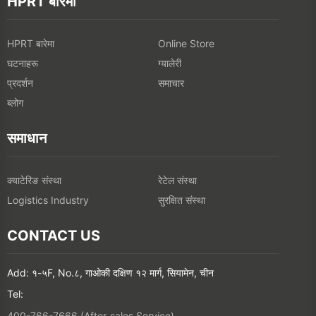
HPRT बारेमा
HPRT बारेमा
Online Store
घटनाहरू
ग्यालेरी
प्रदर्शन
समाचार
ब्लोग
समाधान
क्याटेरिङ संस्था
रेटेल संस्था
सुरक्षित संस्था
Logistics Industry
CONTACT US
Add: १-५F, No.८, गाओकी दक्षिण १२ मार्ग, सियामेन, चीन
Tel:
400-766-7666 (After-sales Service)