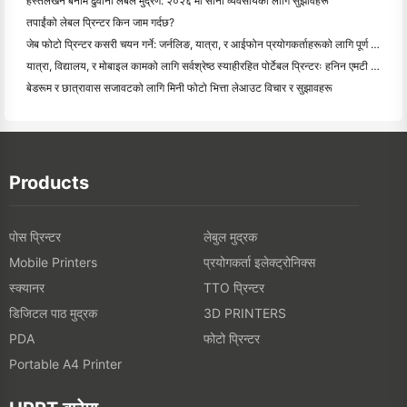
हस्तलेखन बनाम ढुवानी लेबल मुद्रण: २०२६ मा साना व्यवसायका लागि सुझावहरू
तपाईंको लेबल प्रिन्टर किन जाम गर्दछ?
जेब फोटो प्रिन्टर कसरी चयन गर्ने: जर्नलिङ, यात्रा, र आईफोन प्रयोगकर्ताहरूको लागि पूर्ण गाइड
यात्रा, विद्यालय, र मोबाइल कामको लागि सर्वश्रेष्ठ स्याहीरहित पोर्टेबल प्रिन्टरः हनिन एमटी ६२० प्रो सम
बेडरूम र छात्रावास सजावटको लागि मिनी फोटो भित्ता लेआउट विचार र सुझावहरू
Products
पोस प्रिन्टर
लेबुल मुद्रक
प्रयोगकर्ता इलेक्ट्रोनिक्स
Mobile Printers
स्क्यानर
TTO प्रिन्टर
डिजिटल पाठ मुद्रक
3D PRINTERS
फोटो प्रिन्टर
PDA
Portable A4 Printer