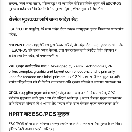
सक्छन्, जस्तै फन्ट साइज, पङ्क्तिबद्ध र यो व्यापारिक सेटिङमा विशेष मुद्रण गर्ने ESC/POS
मुद्रक बनाउँछ जस्तै बिलिङ रिसिपिट मुद्रण गर्नुहोस्, शेपिङ सूची र वैद्यिक पैस
थेरमेल मुद्रकका लागि अन्य आदेश सेट
ESC/POS मा थप्नुहोस्, धेरै अन्य आदेश सेट भाषाहरू तापमुद्रक मुद्रक नियन्त्रण गर्न प्रयोग
गरिन्छ:
तारा PRNT
: तारा माइक्रोनिक्स द्वारा विकास गरियो, यो आदेश सेट POS मुद्रक समर्थन गर्दछ
। ESC/POS सँग समान भएको बेलामा, तारा यन्त्रहरूका लागि निर्दिष्ट विशेष विशेषता र
आदेश समाविष्ट गर्दछ, यी यन्त्रहरूसँग म
ZPL (जेब्रा कार्यक्रमिङ भाषा)
: Developed by Zebra Technologies, ZPL
offers complex graphic and layout control options and is primarily
used for barcode and label printers. यद्यपि ZPL सामान्य रिसिप्ट मुद्रणका लागि
प्रयोग गरिएको छैन भने यो रिक्टेल वातावरणमा अति प्रयोग गरिएको छ जसलाई आवश्यक लेब
CPCL (सङ्कुचित मुद्रक आदेश भाषा)
: जेब्रा तकनीक द्वारा पनि विकास गरियो, CPCL
पोर्टयोग्य मुद्रकका लागि मुख्य भाषा सेट गरिएको आदेश हो । यसले मोबाइल मुद्रण समाधानका
लागि डिजाइन गरिएको सिधा आदेश सेट प्रदान गर्दछ, उच्च मोबाइल मुद्रण समाधानका लागि
HPRT बाट ESC/POS मुद्रक
ESC/POS को साधारण र विस्तार यन्त्र समर्थन कारणले यी तापमान पोस मुद्रक विस्तारित र
होस्टिपलिटी उद्योगमा प्रयोग गरिन्छ।