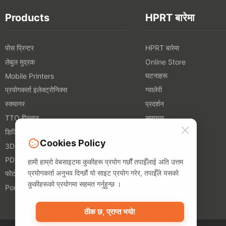
Products
HPRT बारेमा
पोस प्रिन्टर
HPRT बारेमा
लेबुल मुद्रक
Online Store
घटनाहरू
Mobile Printers
प्रयोगकर्ता इलेक्ट्रोनिक्स
ग्यालेरी
स्क्यानर
प्रदर्शन
TTO प्रिन्टर
समाचार
डिजिटल पाठ मुद्रक
ब्लोग
Cookies Policy
3D PRINTERS
PDA
हामी हाम्रो वेबसाइटमा कुकीहरू प्रयोग गर्छौं तपाईँलाई अति उत्तम
प्रयोगकर्ता अनुभव दिन्छौं यो साइट प्रयोग गरेर, तपाईँले यसको
फोटो प्रिन्टर
कुकीहरूको प्रयोगमा सहमत गर्नुहुन्छ ।
Portable A4 Printer
ठीक छ, प्राप्त भयो!