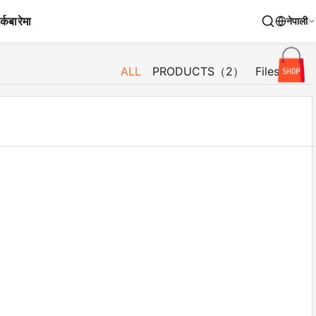
र्क
बारेमा
नेपाली
ALL
PRODUCTS（2）
Files（6）