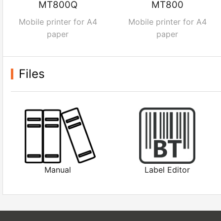
MT800Q
MT800
Mobile printer for A4
Mobile printer for A4
paper
paper
Files
Manual
Label Editor