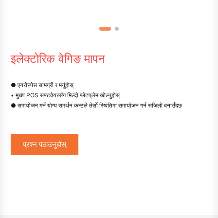
इलेक्टोरिक वेगिङ मापन
● एयरोस्पेस सामग्री र मर्नुहोस्
• मुख्य POS सफ्टवेयरसँग मिल्दो प्लेटफ्रेम खोल्नुहोस्
● समायोजन गर्न योग्य समर्थन कन्टले तेर्सो स्थितिमा समायोजन गर्न सजिलो बनाउँदछ
प्रश्न पठाउनुहोस्