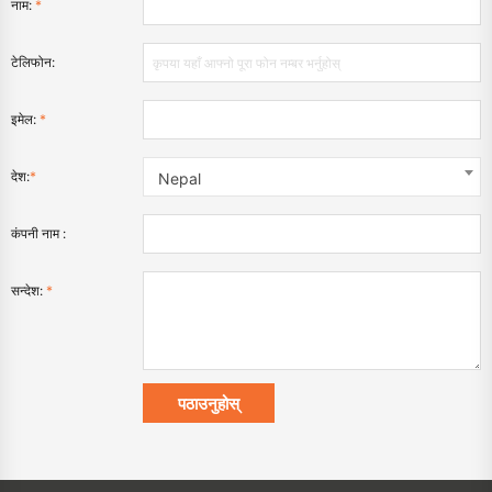
नाम:
*
टेलिफोन:
इमेल:
*
देश:
*
Nepal
कंपनी नाम :
सन्देश:
*