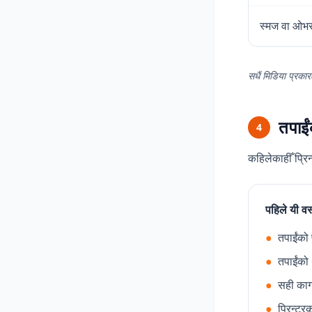
स्मज वा ओभर
सधैं मिडिया प्रका
तपाईं
4
कहिलेकाहीँ प्रि
पहिले यी वस्
●
तपाईंको
●
तपाईंको 
●
सही काग
●
प्रिन्टरक