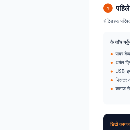
पहिले
1
सेटिङहरू परिवर्
के जाँच गर्नुप
●
पावर के
●
थर्मल प्
●
USB, इथ
●
प्रिन्टर
●
कागज रो
छिटो कागज 