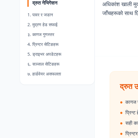
द्रुत नेभिगेसन
अधिकांश खाली मुद
जाँचहरूको साथ छ
1. पावर र जडान
2. मुद्रण हेड सफाई
३. कागज गुणस्तर
4. प्रिन्टर सेटिङहरू
5. ड्राइभर अपडेटहरू
६. सञ्जाल सेटिङहरू
७. हार्डवेयर असफलता
द्रुत उ
●
कागज स
●
प्रिन्ट
●
सही काग
●
प्रिन्ट