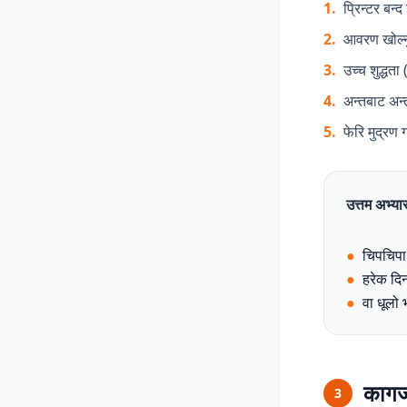
1.
प्रिन्टर बन्
2.
आवरण खोल्नु
3.
उच्च शुद्धत
4.
अन्तबाट अन्
5.
फेरि मुद्रण 
उत्तम अभ्या
●
चिपचिपा
●
हरेक दिन
●
वा धूलो
कागज 
3