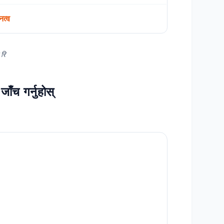
नत्व
 रि
ाँच गर्नुहोस्