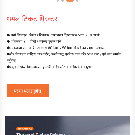
थर्मल टिकट प्रिन्टर
● नयाँ डिजाइनः स्थिर र टिकाऊ, परम्परागत प्रिन्टरहरू भन्दा ४०% सानो
●
अधिकतम ३०० मिमी / सेकेन्ड मुद्रण गति
●
समायोज्य कागज बिन आकारः 80 मिमी र 58 मिमी चौडाई को समर्थन कागज
●
होब डिजाइन: कहिल्यै जाम गर्दैन; चलने चाकू प्रतिस्थापन गरेर आधा कट / पूर्ण कट समर्थन
गर्नुहोस्
●
बहु इन्टरफेस विकल्पहरूः युएसबी + ईथरनेट + वाईफाई + ब्लुटुथ
प्रश्न पठाउनुहोस्