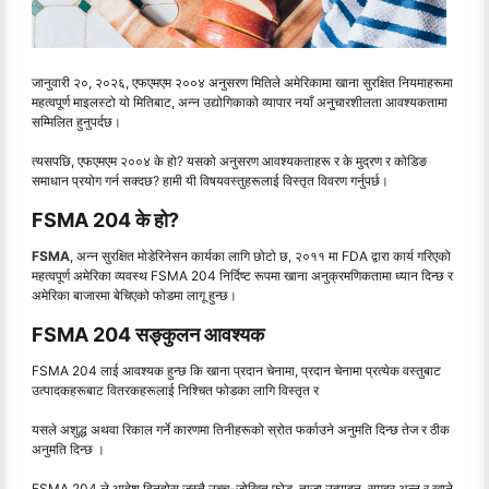
जानुवारी २०, २०२६, एफएमएम २००४ अनुसरण मितिले अमेरिकामा खाना सुरक्षित नियमाहरूमा
महत्वपूर्ण माइलस्टो यो मितिबाट, अन्न उद्योगिकाको व्यापार नयाँ अनुचारशीलता आवश्यकतामा
सम्मिलित हुनुपर्दछ।
त्यसपछि, एफएमएम २००४ के हो? यसको अनुसरण आवश्यकताहरू र के मुद्रण र कोडिङ
समाधान प्रयोग गर्न सक्दछ? हामी यी विषयवस्तुहरूलाई विस्तृत विवरण गर्नुपर्छ।
FSMA 204 के हो?
FSMA
, अन्न सुरक्षित मोडेरिनेसन कार्यका लागि छोटो छ, २०११ मा FDA द्वारा कार्य गरिएको
महत्वपूर्ण अमेरिका व्यवस्थ FSMA 204 निर्दिष्ट रूपमा खाना अनुक्रमणिकतामा ध्यान दिन्छ र
अमेरिका बाजारमा बेचिएको फोडमा लागू हुन्छ।
FSMA 204 सङ्कुलन आवश्यक
FSMA 204 लाई आवश्यक हुन्छ कि खाना प्रदान चेनामा, प्रदान चेनामा प्रत्येक वस्तुबाट
उत्पादकहरूबाट वितरकहरूलाई निश्चित फोडका लागि विस्तृत र
यसले अशुद्ध अथवा रिकाल गर्ने कारणमा तिनीहरूको स्रोत फर्काउने अनुमति दिन्छ तेज र ठीक
अनुमति दिन्छ ।
FSMA 204 ले आदेश दिनुहोस् जस्तै उच्च-जोखित फोड, ताजा उत्पादन, समुद्र अन्न र खाने