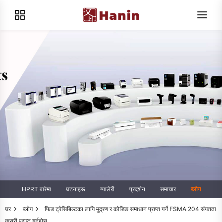
HPRT बारेमा
घटनाहरू
ग्यालेरी
प्रदर्शन
समाचार
ब्लोग
घर
ब्लोग
फिड ट्रेसिबिल्टका लागि मुद्रण र कोडिङ समाधान प्राप्त गर्ने FSMA 204 संगतता
कसरी प्राप्त गर्नुहोस्