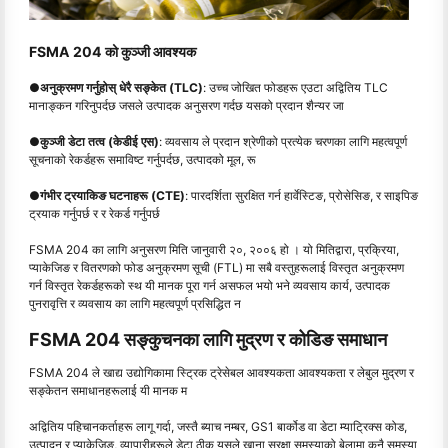
FSMA 204 को कुञ्जी आवश्यक
●
अनुक्रमण गर्नुहोस् धेरै सङ्केत (TLC)
: उच्च जोखित फोडहरू एउटा अद्वितिय TLC
मानाङ्कन गरिनुपर्दछ जसले उत्पादक अनुसरण गर्दछ यसको प्रदान शैन्यर जा
●
कुञ्जी डेटा तत्व (केडीई एस)
: व्यवसाय ले प्रदान श्रेणीको प्रत्येक चरणका लागि महत्वपूर्ण
सूचनाको रेकर्डहरू समाविष्ट गर्नुपर्दछ, उत्पादको मूल, रू
●
गंभीर ट्रयाकिङ घटनाहरू (CTE)
: पारदर्शिता सुरक्षित गर्न हार्वेस्टिङ, प्रोसेसिङ, र साइपिङ
ट्रयाक गर्नुपर्छ र र रेकर्ड गर्नुपर्छ
FSMA 204 का लागि अनुसरण मिति जानुवारी २०, २००६ हो । यो मितिद्वारा, प्रक्रिया,
प्याकेजिङ र वितरणको फोड अनुक्रमण सूची (FTL) मा सबै वस्तुहरूलाई विस्तृत अनुक्रमण
गर्न विस्तृत रेकर्डहरूको स्थ यी मानक पूरा गर्न असफल भयो भने व्यवसाय कार्य, उत्पादक
पुनरावृत्ति र व्यवसाय का लागि महत्वपूर्ण प्रसिद्धित न
FSMA 204 सङ्कुचनका लागि मुद्रण र कोडिङ समाधान
FSMA 204 ले खाद्य उद्योगिकामा स्ट्रिक ट्रेसेबल आवश्यकता आवश्यकता र लेबुल मुद्रण र
सङ्केतन समाधानहरूलाई यी मानक म
अद्वितिय पहिचानकर्ताहरू लागू गर्दा, जस्तै ब्याच नम्बर, GS1 बार्कोड वा डेटा म्याट्रिक्स कोड,
उत्पादन र प्याकेजिङ, व्यापारीहरूले डेटा ठीक यसले खाना सुरक्षा समस्याको बेलामा कुनै समस्या