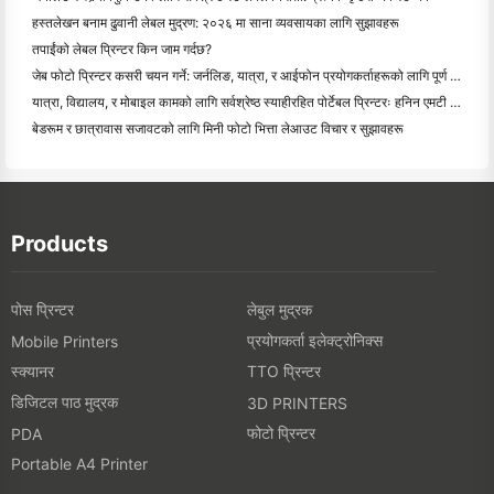
हस्तलेखन बनाम ढुवानी लेबल मुद्रण: २०२६ मा साना व्यवसायका लागि सुझावहरू
तपाईंको लेबल प्रिन्टर किन जाम गर्दछ?
जेब फोटो प्रिन्टर कसरी चयन गर्ने: जर्नलिङ, यात्रा, र आईफोन प्रयोगकर्ताहरूको लागि पूर्ण गाइड
यात्रा, विद्यालय, र मोबाइल कामको लागि सर्वश्रेष्ठ स्याहीरहित पोर्टेबल प्रिन्टरः हनिन एमटी ६२० प्रो सम
बेडरूम र छात्रावास सजावटको लागि मिनी फोटो भित्ता लेआउट विचार र सुझावहरू
Products
पोस प्रिन्टर
लेबुल मुद्रक
प्रयोगकर्ता इलेक्ट्रोनिक्स
Mobile Printers
स्क्यानर
TTO प्रिन्टर
डिजिटल पाठ मुद्रक
3D PRINTERS
फोटो प्रिन्टर
PDA
Portable A4 Printer