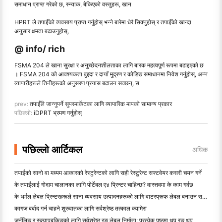
समाधान प्राप्त गरेको छ, स्न्याक, बेकिएको वस्तुहरू, खान
HPRT ले तपाईँको व्यवसाय प्राप्त गर्नुहोस् भन्ने बारेमा धेरै सिक्नुहोस् र तपाईँको खान्दा
अनुसार क्षमता बढाउनुहोस्,
@ info/ rich
FSMA 204 ले खाना सुरक्षा र अनुच्छेदनशीलताका लागि बारक महत्वपूर्ण रूपमा बढाइएको छ
। FSMA 204 को आवश्यकता बुझ्दा र दायाँ मुद्रण र कोडिङ समाधानमा निवेश गर्नुहोस्, अन्न
व्यापारीहरूले तिनीहरूको अनुसरण प्रयास बढाउन सक्छन्, स
prev:
तपाईँले जान्नुपर्ने सुपरमार्केटका लागि व्यापारिक मापको सामान्य प्रकार
पछिल्लो:
iDPRT भ्रमण गर्नुहोस्
पछिल्लो आर्टिकल
अधिक
तपाईंको सानो वा मध्यम आकारको रेस्टुरेन्टको लागि सही रेस्टुरेन्ट सफ्टवेयर कसरी चयन गर्ने
के तपाईंलाई गोदाम चालानका लागि पोर्टेबल ए४ प्रिन्टर चाहिन्छ? वास्तवमा के काम गर्दछ
के थर्मल लेबल प्रिन्टरहरूले साना व्यवसाय उत्पादनहरूको लागि वाटरप्रूफ लेबल बनाउन सक्छन्?
कागज बर्बाद गर्न चाहने शुरुवातका लागि सर्वश्रेष्ठ तत्काल क्यामेरा
जर्नलिङ र स्क्र्यापबुकिङको लागि सर्वश्रेष्ठ रङ लेबल निर्माता: प्रत्येक पृष्ठमा थप रङ थप