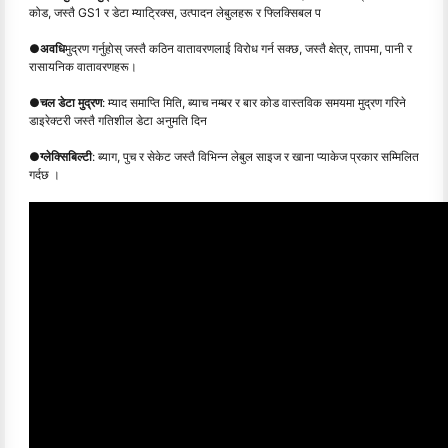
कोड, जस्तै GS1 र डेटा म्याट्रिक्स, उत्पादन लेबुलहरू र फ्लिक्सिबल प
●
अवधि
मुद्रण गर्नुहोस् जस्तै कठिन वातावरणलाई विरोध गर्न सक्छ, जस्तै क्षेत्र, तापमा, पानी र
रासायनिक वातावरणहरू।
●
चल डेटा मुद्रण
: म्याद समाप्ति मिति, ब्याच नम्बर र बार कोड वास्तविक समयमा मुद्रण गरिने
डाइरेक्टरी जस्तै गतिशील डेटा अनुमति दिन
●
ग्लेक्सिबिल्टी
: ब्याग, पुच र सेकेट जस्तै विभिन्न लेबुल साइज र खाना प्याकेज प्रकार सम्मिलित
गर्दछ ।