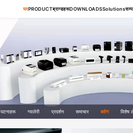
घर
PRODUCT
ब्रान्डहरू
DOWNLOADS
Solutions
सम्प
घटनाहरू
ग्यालेरी
प्रदर्शन
समाचार
ब्लोग
विशेष 