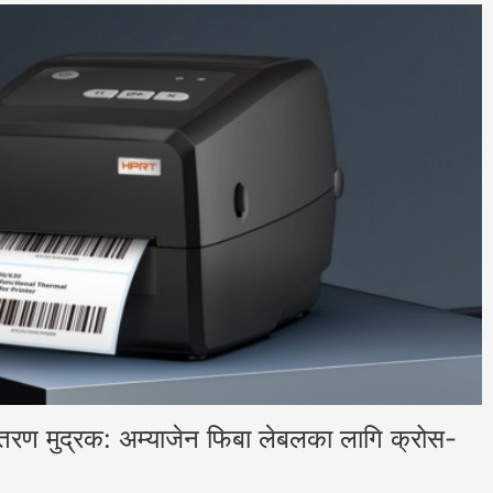
तरण मुद्रक: अम्याजेन फिबा लेबलका लागि क्रोस-