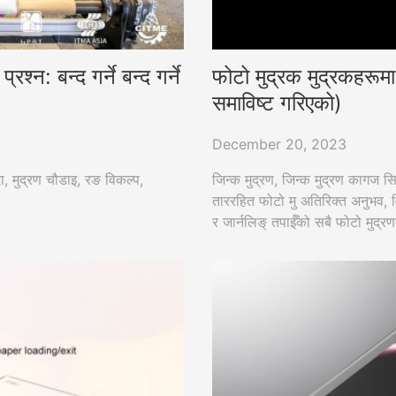
न: बन्द गर्ने बन्द गर्ने
फोटो मुद्रक मुद्रकहरूमा
समाविष्ट गरिएको)
December 20, 2023
ा, मुद्रण चौडाइ, रङ विकल्प,
जिन्क मुद्रण, जिन्क मुद्रण कागज स
ताररहित फोटो मु अतिरिक्त अनुभव, विब
र जार्नलिङ् तपाईँको सबै फोटो मुद्र