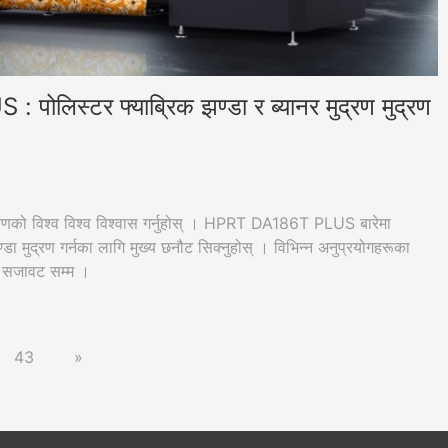
लिस्टर फ्याब्रिक झण्डा र ब्यानर मुद्रण मुद्रण
ाग मुद्रणको विश्व विश्व विश्वास गर्नुहोस् । HPRT DA186T PLUS बारेमा
्डा मुद्रण गर्नका लागि मुख्य छनौट सिक्नुहोस् । विभिन्न अनुप्रयोगहरूका
िभ सजावट सम्म ।
43
»