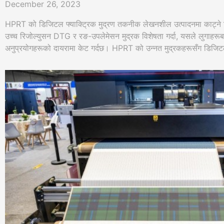
December 26, 2023
HPRT को डिजिटल फ्याक्ट्रिक मुद्रण तकनीक लेखनशील उत्पादनमा काट्ने 
उच्च रिजोल्युसन DTG र रङ-उपलेमेसन मुद्रक विशेषता गर्दा, यसले लुगाहरूब
अनुप्रयोगहरूको दायरामा केट गर्दछ। HPRT को उन्नत मुद्रकहरूसँग डिजिट
अनुप्रयोगहरूको विविध विविध अनुप्रयोगहरू बारेमा