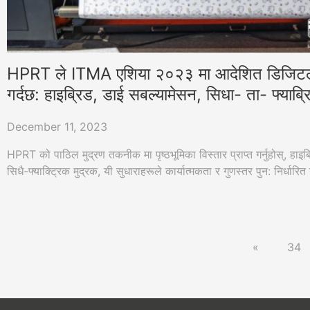
HPRT ले ITMA एशिया २०२३ मा आदेशित डिजिटल 
गर्दछ: हाइब्रिड, डाई सबल्यामेसन, सिधा- ता- फ्याब्
December 11, 2023
HPRT को पाठिल मुद्रण तकनीक मा पृष्ठभूमिका विस्तार प्राप्त गर्नुहोस्, हा
सिधै-फ्याक्ट्रिक मुद्रक, यी सुधाराहरूले कार्यात्मकता र गुणस्तर पुन: निर्धारित ग
«
34