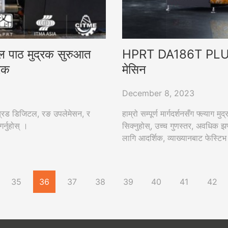
पाठ मुद्रक सुरुआत
HPRT DA186T PLUS : पो
रिक
मेसिन
December 8, 2023
इब्रिड डिजिटल, रङ उपलेमेसन, र
हाम्रो सम्पूर्ण मार्गदर्शनसँग फ्ल्य
र्नुहोस् ।
सिक्नुहोस्, उच्च गुणस्तर, अवधिक झण
लागि आदर्शिक, व्याख्यानबाट फेस्ट
35
36
37
38
39
40
41
42