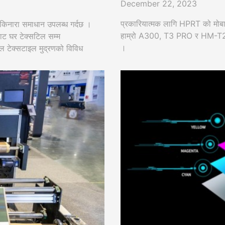
December 22, 2023
प्रकारियात्मक लागि HPRT को मोबाइल ल
किनारा समाधान उपलब्ध गर्दछ ।
हाम्रो A300, T3 PRO र HM-T230 नम
ाट घर टेक्सटिल सम्म
।
ल टेक्सटाइल मुद्रणको विविध