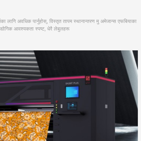
गर्नका लागि अवधिक पार्नुहोस्, विस्तृत तापम स्थानान्तरण मु अमेजान्स एफबियाका
्योगिक आवश्यकता स्पष्ट, धेरै लेबुलहरू