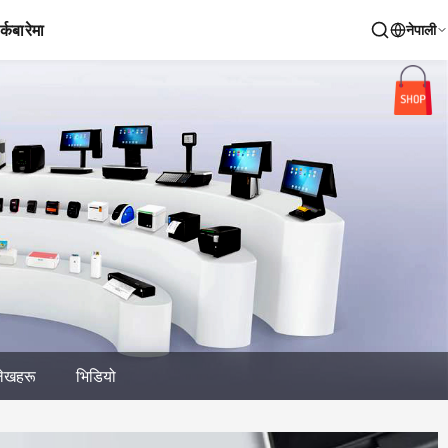
र्क
बारेमा
नेपाली
लेखहरू
भिडियो