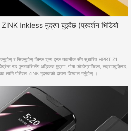
 ZINK Inkless मुद्रण बुझ्दैछ (प्रदर्शन भिडियो
िक्नुहोस् र सिक्नुहोस् जिन्क शून्य इन्क तकनीक सँग सुधारित HPRT Z1
्रेन्ट रङ पुनरावृत्तिसँग अङ्कित मुद्रण, गोमा फोटोग्राफिका, स्क्रापबुक्रिङ,
णका लागि पोर्टेबल ZINK मुद्रकको दायरा विश्वास गर्नुहोस् ।