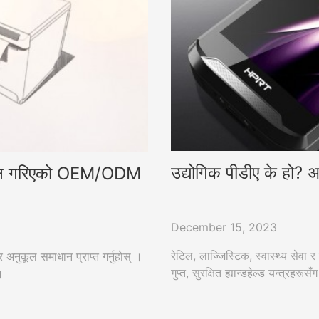
उद्योगिक पीडीए के हो? अन
ूलन गरिएको OEM/ODM
December 15, 2023
रेटिल, लाज्जिस्टिक, स्वास्थ्य सेवा
ुकूल समाधान प्राप्त गर्नुहोस् ।
गुप्त, सुरक्षित ह्यान्डहेल्ड यन्त्रहर
।