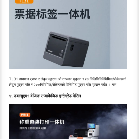
TL31 तापमान प्राप्त र लेबुल मुद्रक: यो तापमान मुद्रक १२७ मिलिमिमिमिमिमिक/सेकेन्डको
लेबुल मुद्रण गति र २००मिमिमिक/सेकेन्डको रिसिपिट मुद्रण गति प्रदान गर्दछ । यस
४. डबल्युएम१ वेजिङ र प्याकेजिङ इन्टेग्रेड मेसिन