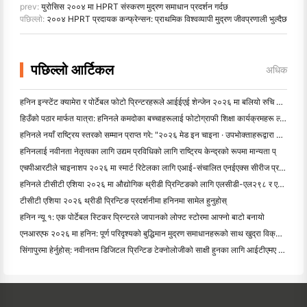
prev:
युरोसिस २००४ मा HPRT संस्करण मुद्रण समाधान प्रदर्शन गर्दछ
पछिल्लो:
२००४ HPRT प्रदायक कन्फ्रेन्सन: प्राथमिक विश्वव्यापी मुद्रण जीवप्रणाली भुल्दैछ
पछिल्लो आर्टिकल
अधिक
हनिन इन्स्टेंट क्यामेरा र पोर्टेबल फोटो प्रिन्टरहरूले आईईएई शेन्जेन २०२६ मा बलियो रुचि आकर्षित गर्दछ
हिउँको पठार मार्फत यात्रा: हनिनले कमदोका बच्चाहरूलाई फोटोग्राफी शिक्षा कार्यक्रमहरू ल्याउँछ
हनिनले नयाँ राष्ट्रिय स्तरको सम्मान प्राप्त गरे: "२०२६ मेड इन चाइना · उपभोक्ताहरूद्वारा विश्वसनीय ब्रान्ड"
हनिनलाई नवीनता नेतृत्वका लागि उद्यम प्रविधिको लागि राष्ट्रिय केन्द्रको रूपमा मान्यता प्
एचपीआरटीले चाइनाशप २०२६ मा स्मार्ट रिटेलका लागि एआई-संचालित एनईएक्स सीरीज प्रदर्शन गर्दछ
हनिनले टीसीटी एशिया २०२६ मा औद्योगिक थ्रीडी प्रिन्टिङको लागि एलसीडी-एल२९८ र एसजेएफ नवीनताहरूको
टीसीटी एशिया २०२६ थ्रीडी प्रिन्टिङ प्रदर्शनीमा हनिनमा सामेल हुनुहोस्
हनिन न्यू १: एक पोर्टेबल स्टिकर प्रिन्टरले जापानको लोफ्ट स्टोरमा आफ्नो बाटो बनायो
एनआरएफ २०२६ मा हनिन: पूर्ण परिदृश्यको बुद्धिमान मुद्रण समाधानहरूको साथ खुद्रा विक्रीलाई सशक्त बना
सिंगापुरमा हेर्नुहोस्: नवीनतम डिजिटल प्रिन्टिङ टेक्नोलोजीको साक्षी हुनका लागि आईटीएमए एशिया २०२५