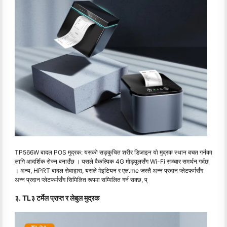
TP566W बादल POS मुद्रक: यसको सङ्कुचित शरीर डिजाइन यो मुद्रक स्थान बचत गर्नका
लागि आदर्शिक रोज्न बनाउँछ । यसले वैकल्पिक 4G मोड्युलसँग Wi-Fi सञ्चार समर्थन गर्दछ
। अन्य, HPRT बादल सेवाद्वारा, यसले मेइटियन र एल.me जस्तै अन्न प्रदान प्लेटफर्मसँग
अन्न प्रदान प्लेटफर्मसँग सिमिलित रूपमा सम्मिलित गर्न सक्छ, प्
३. TL३ टर्मेल प्राप्त र लेबुल मुद्रक