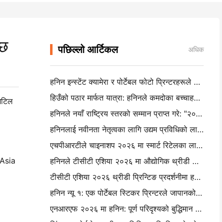
दछ
पछिल्लो आर्टिकल
अधिक
हनिन इन्स्टेंट क्यामेरा र पोर्टेबल फोटो प्रिन्टरहरूले आईईएई शेन्जेन २०२६ मा बलियो रुचि आकर्षित गर्दछ
हिउँको पठार मार्फत यात्रा: हनिनले कमदोका बच्चाहरूलाई फोटोग्राफी शिक्षा कार्यक्रमहरू ल्याउँछ
 जटिल
हनिनले नयाँ राष्ट्रिय स्तरको सम्मान प्राप्त गरे: "२०२६ मेड इन चाइना · उपभोक्ताहरूद्वारा विश्वसनीय ब्रान्ड"
हनिनलाई नवीनता नेतृत्वका लागि उद्यम प्रविधिको लागि राष्ट्रिय केन्द्रको रूपमा मान्यता प्
एचपीआरटीले चाइनाशप २०२६ मा स्मार्ट रिटेलका लागि एआई-संचालित एनईएक्स सीरीज प्रदर्शन गर्दछ
Asia
हनिनले टीसीटी एशिया २०२६ मा औद्योगिक थ्रीडी प्रिन्टिङको लागि एलसीडी-एल२९८ र एसजेएफ नवीनताहरूको
टीसीटी एशिया २०२६ थ्रीडी प्रिन्टिङ प्रदर्शनीमा हनिनमा सामेल हुनुहोस्
हनिन न्यू १: एक पोर्टेबल स्टिकर प्रिन्टरले जापानको लोफ्ट स्टोरमा आफ्नो बाटो बनायो
एनआरएफ २०२६ मा हनिन: पूर्ण परिदृश्यको बुद्धिमान मुद्रण समाधानहरूको साथ खुद्रा विक्रीलाई सशक्त बना