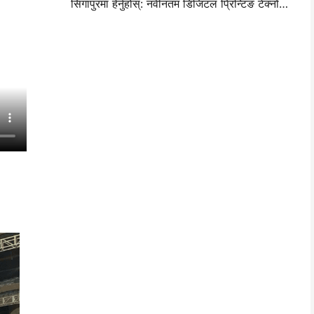
सिंगापुरमा हेर्नुहोस्: नवीनतम डिजिटल प्रिन्टिङ टेक्नोलोजीको साक्षी हुनका लागि आईटीएमए एशिया २०२५