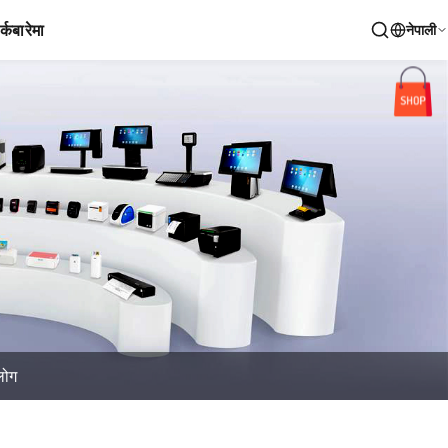
र्क
बारेमा
नेपाली
्लोग