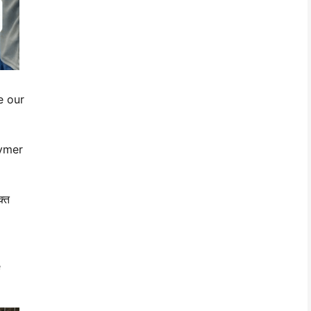
e our
lymer
क्त
e