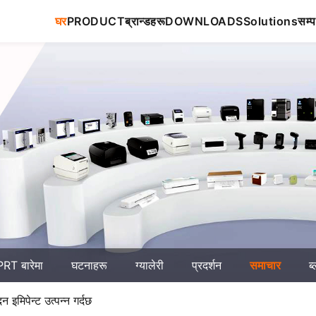
घर
PRODUCT
ब्रान्डहरू
DOWNLOADS
Solutions
सम्प
RT बारेमा
घटनाहरू
ग्यालेरी
प्रदर्शन
समाचार
ब
इमिपेन्ट उत्पन्न गर्दछ