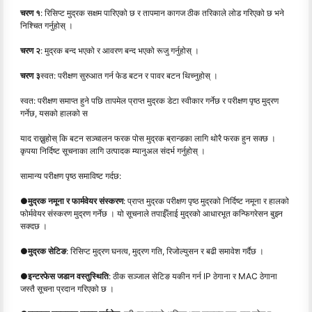
चरण १
: रिसिप्ट मुद्रक सक्षम पारिएको छ र तापमान कागज ठीक तरिकाले लोड गरिएको छ भने
निश्चित गर्नुहोस् ।
चरण २
: मुद्रक बन्द भएको र आवरण बन्द भएको रूजु गर्नुहोस् ।
चरण ३
स्वत: परीक्षण सुरुआत गर्न फेड बटन र पावर बटन थिच्नुहोस् ।
स्वत: परीक्षण समाप्त हुने पछि तापमेल प्राप्त मुद्रक डेटा स्वीकार गर्नेछ र परीक्षण पृष्ठ मुद्रण
गर्नेछ, यसको हालको स
याद राख्नुहोस् कि बटन सञ्चालन फरक पोस मुद्रक ब्रान्डका लागि थोरै फरक हुन सक्छ ।
कृपया निर्दिष्ट सूचनाका लागि उत्पादक म्यानुअल संदर्भ गर्नुहोस् ।
सामान्य परीक्षण पृष्ठ समाविष्ट गर्दछ:
●
मुद्रक नमूना र फार्मवेयर संस्करण
: प्राप्त मुद्रक परीक्षण पृष्ठ मुद्रको निर्दिष्ट नमूना र हालको
फोर्मवेयर संस्करण मुद्रण गर्नेछ । यो सूचनाले तपाईँलाई मुद्रको आधारभूत कन्फिगरेसन बुझ्न
सक्दछ ।
●
मुद्रक सेटिङ
: रिसिप्ट मुद्रण घनत्व, मुद्रण गति, रिजोल्युसन र बढी समावेश गर्दैछ ।
●
इन्टरफेस जडान वस्तुस्थिति
: ठीक सञ्जाल सेटिङ यकीन गर्न IP ठेगाना र MAC ठेगाना
जस्तै सूचना प्रदान गरिएको छ ।