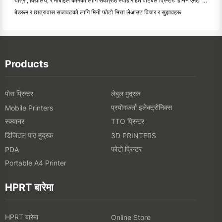
यात्रा, विद्यालय, र मोबाइल कामको लागि सर्वश्रेष्ठ स्याहीरहित पोर्टेबल प्रिन्टरः हनिन एमटी ६२० प्रो सम
बेडरूम र छात्रावास सजावटको लागि मिनी फोटो भित्ता लेआउट विचार र सुझावहरू
Products
पोस प्रिन्टर
लेबुल मुद्रक
प्रयोगकर्ता इलेक्ट्रोनिक्स
Mobile Printers
स्क्यानर
TTO प्रिन्टर
डिजिटल पाठ मुद्रक
3D PRINTERS
फोटो प्रिन्टर
PDA
Portable A4 Printer
HPRT बारेमा
HPRT बारेमा
Online Store