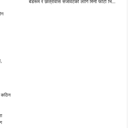
बेडरूम र छात्रावास सजावटको लागि मिनी फोटो भित्ता लेआउट विचार र सुझावहरू
योग
त,
दा कठिन
रा
ोग