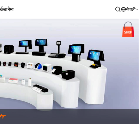
र्क
बारेमा
नेपाली
्लोग