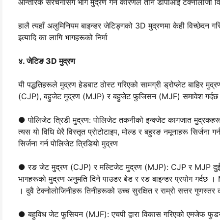
आन्तरिक संरचनासँग भाग मुद्रण गर्ने कारणले तीन डीपीआई टेक्नोलोजी वि
हालै त्यहाँ अलुमिनियम बाइन्डर जेटिङ्गको 3D मुद्रणमा केही विच्छेदन गरि
इत्यादि का लागि भागहरूको निर्मा
४. जेटिङ 3D मुद्रण
यी पद्धतिहरूले मुद्रण हेडबाट ठोस्ट गरिएको सामग्री ड्रोप्लेट बाहिर मुद्
(CJP), बहुजेट मुद्रण (MJP) र बहुजेट फुजिसन (MJF) समावेश गर्दछ
● पोलिजेट त्रिडी मुद्रण: पोलिजेट तकनीको इन्क्जेट कागजात मुद्रकहरूसँ
त्यस यो विधि धेरै विस्तृत प्रोटोटाइप, मोल्ड र बहुरङ नमूनाहरू सिर्जना ग
सिर्जना गर्न पोलिजेट त्रिडियो मुद्रण
● रङ जेट मुद्रण (CJP) र मल्टिजेट मुद्रण (MJP): CJP र MJP दुई त्
भागहरूको मुद्रण अनुमति दिने पाउडर बेड र रङ बाइन्डर प्रयोग गर्दछ । M
। दुवै टेक्नोलोजिनीहरू तिनीहरूको उच्च सुरक्षित र राम्रो सत्तर गुणस्तर
● बहुविध जेट फुसियन (MJF): एचपी द्वारा विकास गरिएको एमजेफ फुडर 