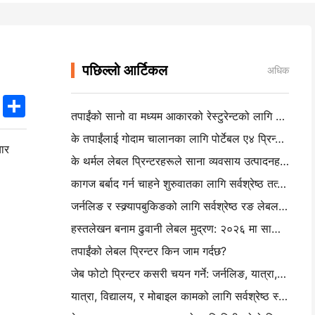
पछिल्लो आर्टिकल
अधिक
k
edIn
Twitter
Share
तपाईंको सानो वा मध्यम आकारको रेस्टुरेन्टको लागि सही रेस्टुरेन्ट सफ्टवेयर कसरी चयन गर्ने
के तपाईंलाई गोदाम चालानका लागि पोर्टेबल ए४ प्रिन्टर चाहिन्छ? वास्तवमा के काम गर्दछ
यार
के थर्मल लेबल प्रिन्टरहरूले साना व्यवसाय उत्पादनहरूको लागि वाटरप्रूफ लेबल बनाउन सक्छन्?
कागज बर्बाद गर्न चाहने शुरुवातका लागि सर्वश्रेष्ठ तत्काल क्यामेरा
जर्नलिङ र स्क्र्यापबुकिङको लागि सर्वश्रेष्ठ रङ लेबल निर्माता: प्रत्येक पृष्ठमा थप रङ थप
हस्तलेखन बनाम ढुवानी लेबल मुद्रण: २०२६ मा साना व्यवसायका लागि सुझावहरू
तपाईंको लेबल प्रिन्टर किन जाम गर्दछ?
जेब फोटो प्रिन्टर कसरी चयन गर्ने: जर्नलिङ, यात्रा, र आईफोन प्रयोगकर्ताहरूको लागि पूर्ण गाइड
यात्रा, विद्यालय, र मोबाइल कामको लागि सर्वश्रेष्ठ स्याहीरहित पोर्टेबल प्रिन्टरः हनिन एमटी ६२० प्रो सम