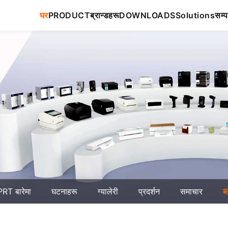
घर
PRODUCT
ब्रान्डहरू
DOWNLOADS
Solutions
सम्प
RT बारेमा
घटनाहरू
ग्यालेरी
प्रदर्शन
समाचार
ब