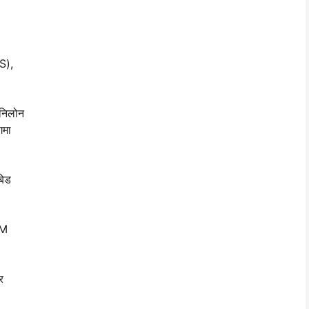
LS),
 निलोन
गमा
बेड
LM
र