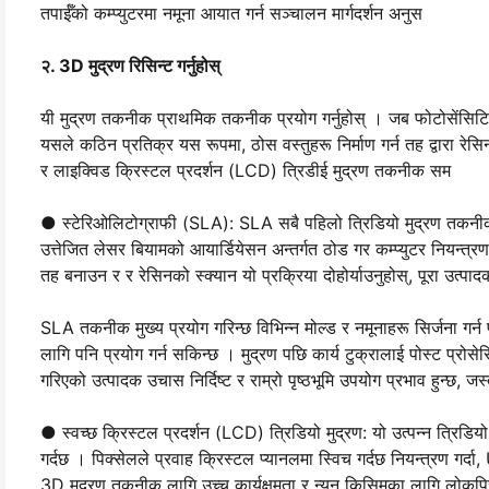
तपाईँको कम्प्युटरमा नमूना आयात गर्न सञ्चालन मार्गदर्शन अनुस
२. 3D मुद्रण रिसिन्ट गर्नुहोस्
यी मुद्रण तकनीक प्राथमिक तकनीक प्रयोग गर्नुहोस् । जब फोटोसेंसिटिभ र
यसले कठिन प्रतिक्र यस रूपमा, ठोस वस्तुहरू निर्माण गर्न तह द्वारा रेस
र लाइक्विड क्रिस्टल प्रदर्शन (LCD) त्रिडीई मुद्रण तकनीक सम
● स्टेरिओलिटोग्राफी (SLA): SLA सबै पहिलो त्रिडियो मुद्रण तकनीक ह
उत्तेजित लेसर बियामको आयार्डियेसन अन्तर्गत ठोड गर कम्प्युटर नियन्त्रण
तह बनाउन र र रेसिनको स्क्यान यो प्रक्रिया दोहोर्याउनुहोस्, पूरा उत्पा
SLA तकनीक मुख्य प्रयोग गरिन्छ विभिन्न मोल्ड र नमूनाहरू सिर्जना गर्न
लागि पनि प्रयोग गर्न सकिन्छ । मुद्रण पछि कार्य टुक्रालाई पोस्ट प्रोस
गरिएको उत्पादक उचास निर्दिष्ट र राम्रो पृष्ठभूमि उपयोग प्रभाव हुन्छ, ज
● स्वच्छ क्रिस्टल प्रदर्शन (LCD) त्रिडियो मुद्रण: यो उत्पन्न त्रिड
गर्दछ । पिक्सेलले प्रवाह क्रिस्टल प्यानलमा स्विच गर्दछ नियन्त्रण गर
3D मुद्रण तकनीक लागि उच्च कार्यक्षमता र न्यून किसिमका लागि लोकप्रिय 