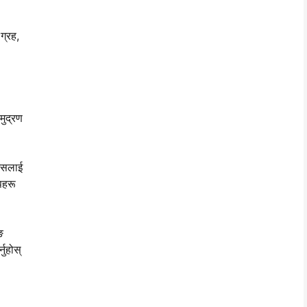
ग्रह,
मुद्रण
 जसलाई
पहरू
ङ
नुहोस्