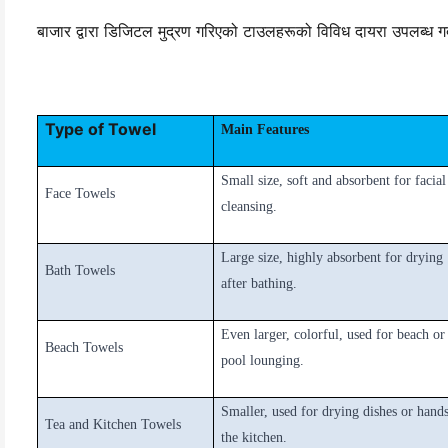
बाजार द्वारा डिजिटल मुद्रण गरिएको टाउलहरूको विविध दायरा उपलब्ध गर्द
Type of Towel
Main Features
Small size, soft and absorbent for facial
Face Towels
cleansing.
Large size, highly absorbent for drying
Bath Towels
after bathing.
Even larger, colorful, used for beach or
Beach Towels
pool lounging.
Smaller, used for drying dishes or hands
Tea and Kitchen Towels
the kitchen.