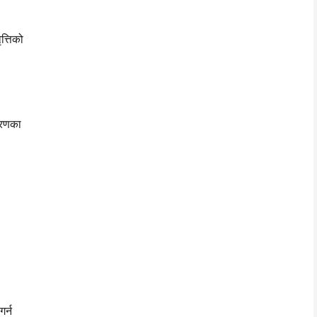
त्तिको
हरणका
र्न