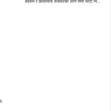
बेडरूम र छात्रावास सजावटको लागि मिनी फोटो भित्ता लेआउट विचार र सुझावहरू
छ,