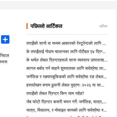
पछिल्लो आर्टिकल
अधिक
k
edIn
Twitter
Share
तपाईंको सानो वा मध्यम आकारको रेस्टुरेन्टको लागि सही रेस्टुरेन्ट सफ्टवेयर कसरी चयन गर्ने
के तपाईंलाई गोदाम चालानका लागि पोर्टेबल ए४ प्रिन्टर चाहिन्छ? वास्तवमा के काम गर्दछ
डिजिटल
के थर्मल लेबल प्रिन्टरहरूले साना व्यवसाय उत्पादनहरूको लागि वाटरप्रूफ लेबल बनाउन सक्छन्?
ानभास
कागज बर्बाद गर्न चाहने शुरुवातका लागि सर्वश्रेष्ठ तत्काल क्यामेरा
जर्नलिङ र स्क्र्यापबुकिङको लागि सर्वश्रेष्ठ रङ लेबल निर्माता: प्रत्येक पृष्ठमा थप रङ थप
हस्तलेखन बनाम ढुवानी लेबल मुद्रण: २०२६ मा साना व्यवसायका लागि सुझावहरू
तपाईंको लेबल प्रिन्टर किन जाम गर्दछ?
जेब फोटो प्रिन्टर कसरी चयन गर्ने: जर्नलिङ, यात्रा, र आईफोन प्रयोगकर्ताहरूको लागि पूर्ण गाइड
यात्रा, विद्यालय, र मोबाइल कामको लागि सर्वश्रेष्ठ स्याहीरहित पोर्टेबल प्रिन्टरः हनिन एमटी ६२० प्रो सम