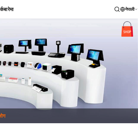
र्क
बारेमा
नेपाली
्लोग