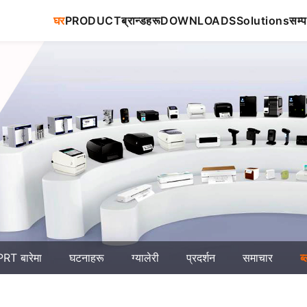
घर
PRODUCT
ब्रान्डहरू
DOWNLOADS
Solutions
सम्प
RT बारेमा
घटनाहरू
ग्यालेरी
प्रदर्शन
समाचार
ब