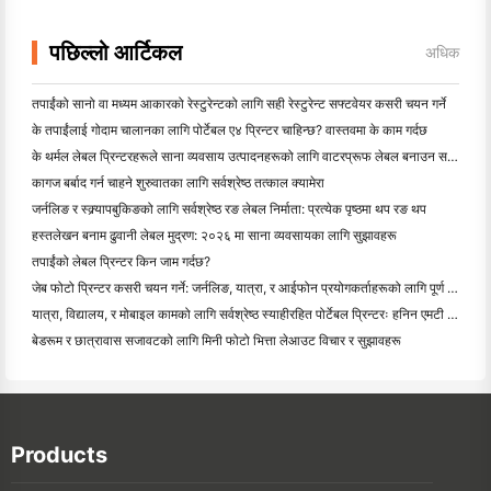
पछिल्लो आर्टिकल
अधिक
तपाईंको सानो वा मध्यम आकारको रेस्टुरेन्टको लागि सही रेस्टुरेन्ट सफ्टवेयर कसरी चयन गर्ने
के तपाईंलाई गोदाम चालानका लागि पोर्टेबल ए४ प्रिन्टर चाहिन्छ? वास्तवमा के काम गर्दछ
के थर्मल लेबल प्रिन्टरहरूले साना व्यवसाय उत्पादनहरूको लागि वाटरप्रूफ लेबल बनाउन सक्छन्?
कागज बर्बाद गर्न चाहने शुरुवातका लागि सर्वश्रेष्ठ तत्काल क्यामेरा
जर्नलिङ र स्क्र्यापबुकिङको लागि सर्वश्रेष्ठ रङ लेबल निर्माता: प्रत्येक पृष्ठमा थप रङ थप
हस्तलेखन बनाम ढुवानी लेबल मुद्रण: २०२६ मा साना व्यवसायका लागि सुझावहरू
तपाईंको लेबल प्रिन्टर किन जाम गर्दछ?
जेब फोटो प्रिन्टर कसरी चयन गर्ने: जर्नलिङ, यात्रा, र आईफोन प्रयोगकर्ताहरूको लागि पूर्ण गाइड
यात्रा, विद्यालय, र मोबाइल कामको लागि सर्वश्रेष्ठ स्याहीरहित पोर्टेबल प्रिन्टरः हनिन एमटी ६२० प्रो सम
बेडरूम र छात्रावास सजावटको लागि मिनी फोटो भित्ता लेआउट विचार र सुझावहरू
Products