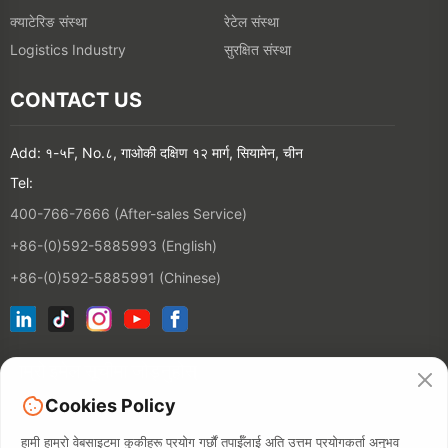
क्याटेरिङ संस्था
रेटेल संस्था
सुरक्षित संस्था
Logistics Industry
CONTACT US
Add: १-५F, No.८, गाओकी दक्षिण १२ मार्ग, सियामेन, चीन
Tel:
400-766-7666 (After-sales Service)
+86-(0)592-5885993 (English)
+86-(0)592-5885991 (Chinese)
हाम्रो इमेल सूचीमा जोड्नुहोस्
Cookies Policy
सम्पर्क
हामी हाम्रो वेबसाइटमा कुकीहरू प्रयोग गर्छौं तपाईँलाई अति उत्तम प्रयोगकर्ता अनुभव