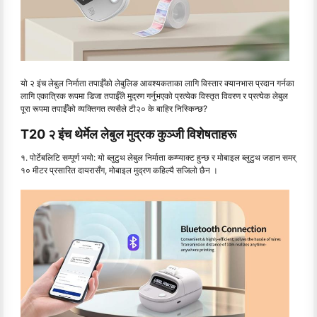
यो २ इंच लेबुल निर्माता तपाईँको लेबुलिङ आवश्यकताका लागि विस्तार क्यानभास प्रदान गर्नका
लागि एकात्रिक रूपमा डिजा तपाईँले मुद्रण गर्नुभएको प्रत्येक विस्तृत विवरण र प्रत्येक लेबुल
पूरा रूपमा तपाईँको व्यक्तिगत त्यसैले टी२० के बाहिर निस्किन्छ?
T20 २ इंच थेर्मेल लेबुल मुद्रक कुञ्जी विशेषताहरू
१. पोर्टेबलिटि सम्पूर्ण भयो: यो ब्लुटुथ लेबुल निर्माता कम्प्याक्ट हुन्छ र मोबाइल ब्लुटुथ जडान समर्
१० मीटर प्रसारित दायरासँग, मोबाइल मुद्रण कहिल्यै सजिलो छैन ।