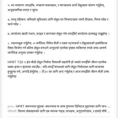
५. घर भण्डारण: व्यार्ड्रोब, भण्डारण बाकसहरू, र ब्यागहरूमा दायाँ लेबुलहरू संलग्न गर्नुहोस्,
अनुक्रमणिक वस्त्र र सुस्त
६. वस्तु पहिचान: थपिएको सुविधाका लागि लेबुल घर फिक्स्टरहरू जस्तै दीपहरू, स्विच गर्दछ र
चार्ज गर्दछ ।
७. कार्यालय खाली स्थान, फाइल र कागजात लेबुल गरेर तपाईँको कार्यालय क्रमबद्ध राख्नुहोस् ।
८. स्क्रापबुक गर्नुहोस् → जर्नलिङ: विविध शैली र रङमा स्ट्याकर्स र लेबुलहरूको इक्लेक्टिक
मिश्र सिर्जना गर्न बलिय लेबुल बनाउने अनुप्रयो प्रत्येक पृष्ठमा व्यक्तिगत स्पर्क थप्दा आफ्नो
जार्नलिङ अनुभव उच्चार गर्नुहोस् ।
HPRT T20 २ इंच चौडो लेबुल निर्माता विश्वासी सहयोगी हो जसले तपाईँको जीवन प्रत्येक
पक्षमा क्रम र सृजनता ल्याउँछ। यदि तपाईँ संस्थाको लागि लेबुल निर्माताका लागि बाजारमा
हुनुहुन्छ भने, अगाडि हेर्नुहोस् । टी२० का लागि अप्ट गर्नुहोस् र आज तपाईँको जीवन शैली उच्च
गर्नुहोस्!
prev:
HPRT क्यानभास मुद्रक: क्यानभास मा उच्च गुणस्तर डिजिटल मुद्रणका लागि जान-मा समाधान
पछिल्लो:
सिल्भर लेबलहरूको लागि एक व्यापक गाइड: लाभहरू, अनुप्रयोगहरू, र हाम्रो शीर्ष छनौट