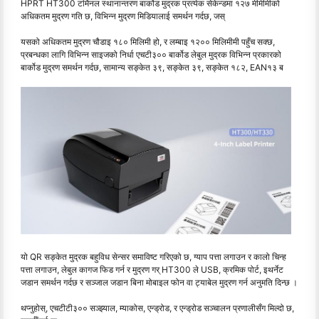
HPRT HT300 टर्मिनल स्थानान्तरण बार्कोड मुद्रक प्रत्येक सेकेन्डमा १२७ मीमीमीको
अधिकतम मुद्रण गति छ, विभिन्न मुद्रण मिडियालाई समर्थन गर्दछ, जस्
यसको अधिकतम मुद्रण चौडाइ १८० मिलिमी हो, र लम्बाइ १२०० मिलिमीमी पहुँच सक्छ,
प्रबन्धका लागि विभिन्न साइजको निर्धा एचटी३०० बार्कोड लेबुल मुद्रक विभिन्न प्रकारको
बार्कोड मुद्रण समर्थन गर्दछ, सामान्य सङ्केत ३९, सङ्केत ३९, सङ्केत १८२, EAN१३ ब
यो QR सङ्केत मुद्रक बहुविध सेन्सर समाविष्ट गरिएको छ, ग्याप पत्ता लगाउन र कालो चिन्ह
पत्ता लगाउन, लेबुल कागज फिड गर्न र मुद्रण गर् HT300 ले USB, क्रमिक पोर्ट, इथर्नेट
जडान समर्थन गर्दछ र सञ्जाल जडान बिना मोबाइल फोन वा ट्याबेल मुद्रण गर्न अनुमति दिन्छ ।
थप्नुहोस्, एचटीटी३०० सञ्झ्याल, म्याकोस, एन्ड्रोड, र एन्ड्रोड सञ्चालन प्रणालीसँग मिल्दो छ,