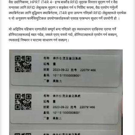
वैद्य उद्योगिकामा, HPRT iT4R 4- इन्च बार्कोड RFID मुद्रक विस्तार मुद्रण गर्न र वैद्य
यन्त्रका लागि RFID लेबुलहरू मुद्रण र सङ्केत गर्न प निर्दिष्ट रूपमा, वैद्य प्रयोग गर्नुपर्ने
क्याबिनेटका लागि बुद्धिमान क्याबिनेटमा, iT4R द्वारा उत्पन्न गरिएको RFID लेबुलहरूले प्रत्येक
प यो अनुसरण फार्मेसियुटिकल उपयोगकर्ताहरूको प्रवाह प्रबन्धन सुधार गर्ने उपयोगी हो ।
यो अद्वितिय पहिचान प्रणालीले सम्पूर्ण बन्द गरिएको लुप व्यवस्थापन प्रक्रिया प्राप्त गर्ने
होस्पिटलहरूलाई मद्दत गर्दछ, जसले प्राप् यस्तो गर्दा, होस्पिटलहरूले प्रयोग गर्न सक्छन्,
त्यसलाई निष्कार र घाटामा साधारण गर्न सक्छन्।