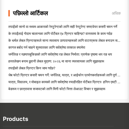
पछिल्लो आर्टिकल
अधिक
तपाईंको सानो वा मध्यम आकारको रेस्टुरेन्टको लागि सही रेस्टुरेन्ट सफ्टवेयर कसरी चयन गर्ने
के तपाईंलाई गोदाम चालानका लागि पोर्टेबल ए४ प्रिन्टर चाहिन्छ? वास्तवमा के काम गर्दछ
के थर्मल लेबल प्रिन्टरहरूले साना व्यवसाय उत्पादनहरूको लागि वाटरप्रूफ लेबल बनाउन सक्छन्?
कागज बर्बाद गर्न चाहने शुरुवातका लागि सर्वश्रेष्ठ तत्काल क्यामेरा
जर्नलिङ र स्क्र्यापबुकिङको लागि सर्वश्रेष्ठ रङ लेबल निर्माता: प्रत्येक पृष्ठमा थप रङ थप
हस्तलेखन बनाम ढुवानी लेबल मुद्रण: २०२६ मा साना व्यवसायका लागि सुझावहरू
तपाईंको लेबल प्रिन्टर किन जाम गर्दछ?
जेब फोटो प्रिन्टर कसरी चयन गर्ने: जर्नलिङ, यात्रा, र आईफोन प्रयोगकर्ताहरूको लागि पूर्ण गाइड
यात्रा, विद्यालय, र मोबाइल कामको लागि सर्वश्रेष्ठ स्याहीरहित पोर्टेबल प्रिन्टरः हनिन एमटी ६२० प्रो सम
बेडरूम र छात्रावास सजावटको लागि मिनी फोटो भित्ता लेआउट विचार र सुझावहरू
Products