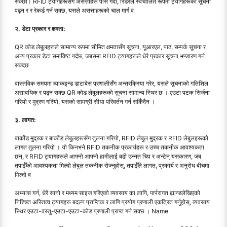
सक्छौं। RFID ट्यागहरूसँग असत्ताहरू पास गर्दा, रिडरले स्वचालित रूपमा ट्यागहरूको सूचना
पढ्न र र रेकर्ड गर्न सक्छ, यसले असत्ताहरूको चाल मार्ग व
२. डेटा प्रकार र क्षमता:
QR कोड लेबुलहरूले सामान्य रूपमा सीमित क्षमतासँग सूचना, यूआरएल, पाठ, सम्पर्क सूचना र
अन्य प्रकार डेटा समाविष्ट गर्दछ, जबसमा RFID ट्यागहरूले धेरै प्रकार सूचना भण्डारण गर्न
सक्दछ
वास्तविक समयमा ब्याकइन्ड डाटाबेस प्रणालीसँग अन्तरक्रिया गरेर, यसले सूचनाको गतिशिल
अद्यावधिक र पढ्न सक्छ QR कोड लेबुलहरूको सूचना सामान्य स्थिर छ । एउटा पटक सिर्जना
गरियो र मुद्रण गरियो, यसको सामग्री सीधा परिवर्तन गर्न सकिँदैन ।
३. लागत:
बार्कोड मुद्रक र बार्कोड लेबुलहरूसँग तुलना गरियो, RFID लेबुल मुद्रक र RFID लेबुलहरूको
लागत तुलना गरियो । यो किनभने RFID तकनीक प्रकार्यहरू र उच्च तकनीक आवश्यकता
छन्, र RFID ट्यागहरूले आफ्नो आफ्नो हामीलाई बढी उन्नत चिप र अन्टेन् यसकारण, जब
तपाईँको आवश्यकता मिल्दो लेबुल तकनीक रोज्नुहोस्, तपाईँले लागत, प्रकार्य र अनुरोध बीचमा
मिल्दो व
अभ्यास गर्न, धेरै सानो र मध्यम साइज गरिएको व्यवसाय का लागि, पार्परागत ह्यान्डलेखिएको
निश्चित अस्तित्व ट्यागहरू बदल्न प्राप्तिक र लागि प्रयोग प्रणाली एकत्रित गर्नुहोस्, व्यवसाय
स्थिर एउटा-वस्तु-एउटा-एउटा-कोड प्रणाली प्राप्त गर्न सक्छ । Name