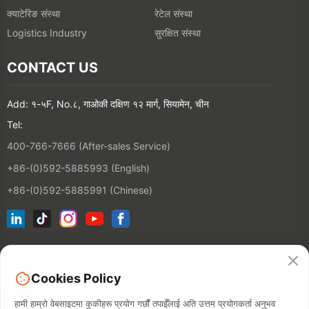
क्याटेरिङ संस्था
रेटेल संस्था
सुरक्षित संस्था
Logistics Industry
CONTACT US
Add: १-५F, No.८, गाओकी दक्षिण १२ मार्ग, सियामेन, चीन
Tel:
400-766-7666 (After-sales Service)
+86-(0)592-5885993 (English)
+86-(0)592-5885991 (Chinese)
हाम्रो इमेल सूचीमा जोड्नुहोस्
Cookies Policy
सम्पर्क
हामी हाम्रो वेबसाइटमा कुकीहरू प्रयोग गर्छौं तपाईँलाई अति उत्तम प्रयोगकर्ता अनुभव