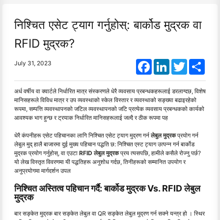
निश्चित एसेट ट्याग गर्नुहोस्: बार्कोड मुद्रक वा
RFID मुद्रक?
Facebook
LinkedIn
Twitter
Shar
July 31, 2023
अर्ध वर्षीय वा क्वार्टले निर्धारित मात्र संस्करणले धेरै व्यवसाय प्रबन्धकहरूलाई डरलाग्दछ, विशेष
मानिसहरूले विविध मात्र र उप व्यवस्थाको स्केल विस्तार र व्यवस्थाको सङ्ख्या बढाइरहेको
रूपमा, सम्पत्ति व्यवस्थापनको जटिल व्यवस्थापनको जटि प्रत्येक व्यवसाय प्रबन्धकको कार्यको
आवश्यक भाग हुन्छ र ट्रयाक निर्धारित मानिसहरूलाई जल्दै र ठीक रूपमा पह
धेरै कंपनीहरू एसेट पहिचानका लागि निश्चित एसेट ट्याग मुद्रण गर्न
लेबुल मुद्रक
प्रयोग गर्न
लेबुल मुद् हालै बाजारमा दुई मुख्य पहिचान पद्धति छ: निश्चित एस्ट ट्याग उत्पन्न गर्न बार्कोड
मुद्रक प्रयोग गर्नुहोस्, वा एउटा
RFID लेबुल मुद्रक
प्रय त्यसपछि, हामीले कसैले रोज्नु पर्छ?
यो लेख विस्तृत विवरणमा यी पद्धतिहरू अनुशोध गर्दछ, तिनीहरूको सम्मानित उपयोग र
अनुप्रयोगमा मार्गदर्शन उपल
निश्चित अस्तित्व पहिचान गर्दै: बार्कोड मुद्रक Vs. RFID लेबुल
मुद्रक
बार सङ्केत मुद्रक बार सङ्केत लेबुल वा QR सङ्केत लेबुल मुद्रण गर्न सक्ने यन्त्र हो । स्थिर