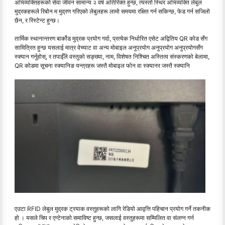
अभिव्यक्तिहरूको सेवा जीवन सामान्य २ वर्ष अतिरिक्त हुन्छ, त्यस्तो स्थिर अभिव्यक्ति लेबुल
मुद्रकहरूले रिबोन म मुद्रण गरिएको लेबुलहरू लामो समयमा रक्षित गर्न सकिन्छ, फेड गर्न सजिलो
छैन, र रिस्टेन्ट हुन्छ।
तार्मिक स्थानान्तरण बार्कोड मुद्रक प्रयोग गर्दा, प्रत्येक निर्धारित एसेट अद्वितिय QR कोड सँग
सामित्रित हुन्छ यसलाई मात्र वेच्याट वा अन्य मोबाइल अनुप्रयोग अनुप्रयोग अनुप्रयोगसँग
स्क्यान गर्नुहोस्, र तपाईँले वस्तुको सङ्ख्या, नाम, विशेषत निश्चित अस्तित्व संस्करणको बेलामा,
QR कोडमा सूचना स्क्यानिङ यन्त्रहरू जस्तै मोबाइल फोन वा स्क्यानर जस्तै स्क्यानि
एउटा RFID लेबुल मुद्रक ट्रयाक वस्तुहरूको लागि रेडियो आवृत्ति पहिचान प्रयोग गर्ने तकनीक
हो । यसले चिप र एन्टेनाको समाविष्ट हुन्छ, जसलाई वस्तुहरूमा सम्मिलित वा संलग्न गर्न