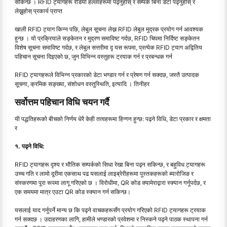
सकिन्छ । RFID ट्यागहरू रेडियो हल्लाहरूमा पढ्नुहोस् र सम्पर्क बिना डेटा पढ्नुहोस् र
लेख्नुहोस् प्रकार्य प्राप्त
खाली RFID ट्याग किन्न पछि, लेबुल सूचना लेख्न RFID लेबुल मुद्रक प्रयोग गर्न आवश्यक
हुन्छ । यो प्रक्रियाले सङ्केतन र मुद्रण समाविष्ट गर्दछ, RFID चिपमा निर्दिष्ट सङ्केतन
विशेष सूचना समाविष्ट गर्दछ, र लेबुल सत्तरीमा दृ यस रूपमा, प्रत्येक RFID ट्याग अद्वितिय
पहिचान सूचना दिइएको छ, जुन विभिन्न वस्तुहरू ट्रयाक गर्न र प्रबन्धक गर्न
RFID ट्यागहरूले विभिन्न प्रकारको डेटा भण्डार गर्न र प्रेषण गर्न सक्दछ, जस्तै उत्पादक
सूचना, क्रमिक सङ्ख्या, संशोधन वस्तुस्थिति, इत्यादि । तिनीहर
सर्वोत्तम पहिचान विधि चयन गर्दै
यी पद्धतिहरूको बीचको निर्णय धेरै केही तत्वहरूमा हिन्गन हुन्छ: पढ्ने विधि, डेटा प्रकार र क्षमता
र
१. पढ्ने विधि:
RFID ट्यागहरू दृश्य र भौतिक सम्पर्कको सिधा रेखा बिना पढ्न सकिन्छ, र बहुविध ट्यागहरू
उच्च गति र लामो दूरीमा एकसाथ पढ यसलाई लाइब्रेरीहरूमा पुस्तकहरूको ब्यारोजिङ र
संस्करणमा पूरा रूपमा लागू गरिएको छ । विरोधीमा, QR कोड क्यामेराद्वारा स्क्यान गर्नुपर्दछ, र
एक समयमा मात्र एउटा QR कोड स्क्यान गर्न सकिन्छ।
यसलाई याद गर्नुपर्ने मान्य छ कि पढ्ने वाचकहरूसँग प्रयोग गरिएको RFID ट्यागहरू ट्रयाक
गर्न सक्दछ । उदाहरणका लागि, हामीले भण्डारको प्रवेशमा र निस्कने पढ्ने पाठक स्थापना गर्न