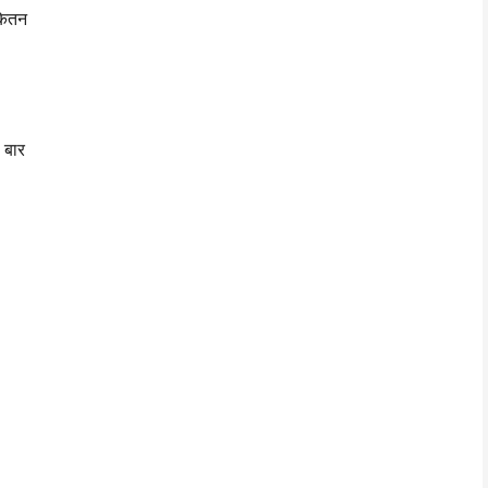
केतन
 बार