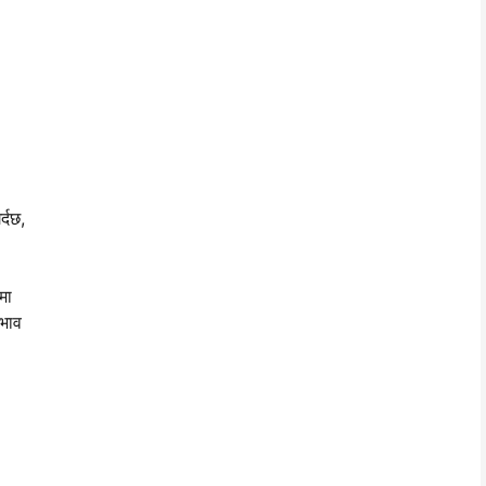
्दछ,
मा
रभाव