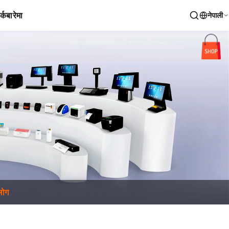
र्क
बारेमा
नेपाली
्लोग