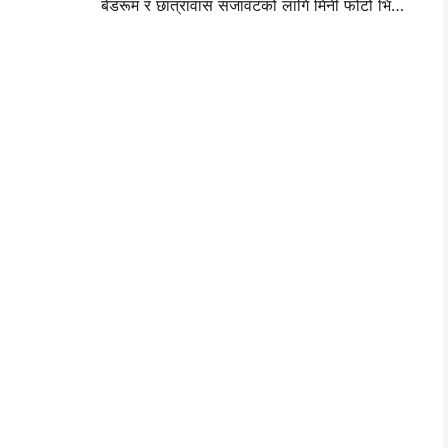
बेडरूम र छात्रावास सजावटको लागि मिनी फोटो भित्ता लेआउट विचार र सुझावहरू