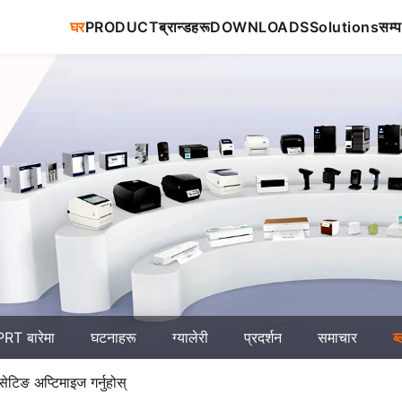
घर
PRODUCT
ब्रान्डहरू
DOWNLOADS
Solutions
सम्प
RT बारेमा
घटनाहरू
ग्यालेरी
प्रदर्शन
समाचार
ब
 सेटिङ अप्टिमाइज गर्नुहोस्