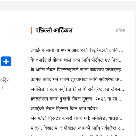
पछिल्लो आर्टिकल
अधिक
तपाईंको सानो वा मध्यम आकारको रेस्टुरेन्टको लागि सही रेस्टुरेन्ट सफ्टवेयर कसरी चयन गर्ने
k
edIn
Twitter
Share
के तपाईंलाई गोदाम चालानका लागि पोर्टेबल ए४ प्रिन्टर चाहिन्छ? वास्तवमा के काम गर्दछ
के थर्मल लेबल प्रिन्टरहरूले साना व्यवसाय उत्पादनहरूको लागि वाटरप्रूफ लेबल बनाउन सक्छन्?
कागज बर्बाद गर्न चाहने शुरुवातका लागि सर्वश्रेष्ठ तत्काल क्यामेरा
न कठिन
छ ।
जर्नलिङ र स्क्र्यापबुकिङको लागि सर्वश्रेष्ठ रङ लेबल निर्माता: प्रत्येक पृष्ठमा थप रङ थप
हस्तलेखन बनाम ढुवानी लेबल मुद्रण: २०२६ मा साना व्यवसायका लागि सुझावहरू
तपाईंको लेबल प्रिन्टर किन जाम गर्दछ?
जेब फोटो प्रिन्टर कसरी चयन गर्ने: जर्नलिङ, यात्रा, र आईफोन प्रयोगकर्ताहरूको लागि पूर्ण गाइड
यात्रा, विद्यालय, र मोबाइल कामको लागि सर्वश्रेष्ठ स्याहीरहित पोर्टेबल प्रिन्टरः हनिन एमटी ६२० प्रो सम