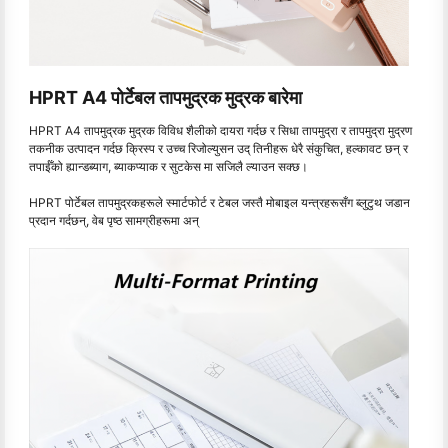
HPRT A4 पोर्टेबल तापमुद्रक मुद्रक बारेमा
HPRT A4 तापमुद्रक मुद्रक विविध शैलीको दायरा गर्दछ र सिधा तापमुद्रा र तापमुद्रा मुद्रण
तकनीक उत्पादन गर्दछ क्रिस्प र उच्च रिजोल्युसन उद् तिनीहरू धेरै संकुचित, हल्कावट छन् र
तपाईँको ह्यान्डब्याग, ब्याकप्याक र सुटकेस मा सजिलै ल्याउन सक्छ।
HPRT पोर्टेबल तापमुद्रकहरूले स्मार्टफोर्ट र टेबल जस्तै मोबाइल यन्त्रहरूसँग ब्लुटुथ जडान
प्रदान गर्दछन्, वेब पृष्ठ सामग्रीहरूमा अन्