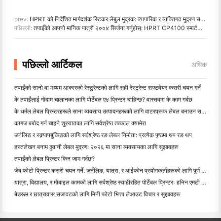
prev:
HPRT को निर्देशित मार्गदर्शक स्टिकर लेबुल मुद्रक: व्यापारिक र व्यक्तिगत मुद्रण समाधान
पछिल्लो:
तपाईँको आफ्नो मानिक पात्रो २००४ सिर्जना गर्नुहोस्: HPRT CP4100 स्मार्टफोन फोटो मुद्रक
पछिल्लो आर्टिकल
अधिक
तपाईंको सानो वा मध्यम आकारको रेस्टुरेन्टको लागि सही रेस्टुरेन्ट सफ्टवेयर कसरी चयन गर्ने
के तपाईंलाई गोदाम चालानका लागि पोर्टेबल ए४ प्रिन्टर चाहिन्छ? वास्तवमा के काम गर्दछ
के थर्मल लेबल प्रिन्टरहरूले साना व्यवसाय उत्पादनहरूको लागि वाटरप्रूफ लेबल बनाउन सक्छन्?
कागज बर्बाद गर्न चाहने शुरुवातका लागि सर्वश्रेष्ठ तत्काल क्यामेरा
जर्नलिङ र स्क्र्यापबुकिङको लागि सर्वश्रेष्ठ रङ लेबल निर्माता: प्रत्येक पृष्ठमा थप रङ थप
हस्तलेखन बनाम ढुवानी लेबल मुद्रण: २०२६ मा साना व्यवसायका लागि सुझावहरू
तपाईंको लेबल प्रिन्टर किन जाम गर्दछ?
जेब फोटो प्रिन्टर कसरी चयन गर्ने: जर्नलिङ, यात्रा, र आईफोन प्रयोगकर्ताहरूको लागि पूर्ण गाइड
यात्रा, विद्यालय, र मोबाइल कामको लागि सर्वश्रेष्ठ स्याहीरहित पोर्टेबल प्रिन्टरः हनिन एमटी ६२० प्रो सम
बेडरूम र छात्रावास सजावटको लागि मिनी फोटो भित्ता लेआउट विचार र सुझावहरू