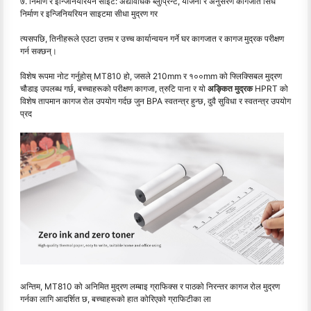
७. निर्माण र इन्जिनियरियन साइट: अद्यावधिक ब्लुप्रिन्ट, योजना र अनुसरण कागजात सिधै
निर्माण र इन्जिनियरियन साइटमा सीधा मुद्रण गर
त्यसपछि, तिनीहरूले एउटा उत्तम र उच्च कार्यान्वयन गर्ने घर कागजात र कागज मुद्रक परीक्षण
गर्न सक्छन्।
विशेष रूपमा नोट गर्नुहोस् MT810 हो, जसले 210mm र १००mm को फ्लिक्सिबल मुद्रण
चौडाइ उपलब्ध गर्छ, बच्चाहरूको परीक्षण कागजा, त्रुटि पाना र यो
अङ्कित मुद्रक
HPRT को
विशेष तापमान कागज रोल उपयोग गर्दछ जुन BPA स्वतन्त्र हुन्छ, दुवै सुविधा र स्वतन्त्र उपयोग
प्रद
अन्तिम, MT810 को अनिमित मुद्रण लम्बाइ ग्राफिक्स र पाठको निरन्तर कागज रोल मुद्रण
गर्नका लागि आदर्शित छ, बच्चाहरूको हात कोरिएको ग्राफिटीका ला