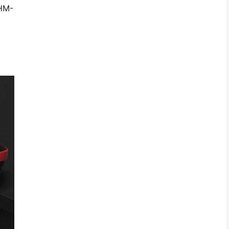
, HM-