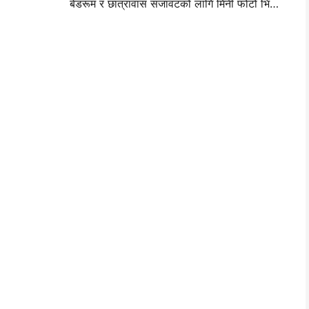
बेडरूम र छात्रावास सजावटको लागि मिनी फोटो भित्ता लेआउट विचार र सुझावहरू