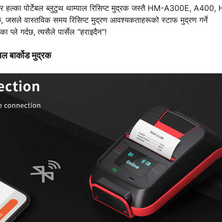
ट र हल्का पोर्टेबल ब्लुटुथ थाम्पाल रिसिप्ट मुद्रक जस्तै HM-A300E, A400
छ, जसले वास्तविक समय रिसिप्ट मुद्रण आवश्यकताहरूको स्टाफ मुद्रण गर्ने
्ले गर्दछ, त्यसैले पार्सेल "हराइदैन"!
टेबल बार्कोड मुद्रक