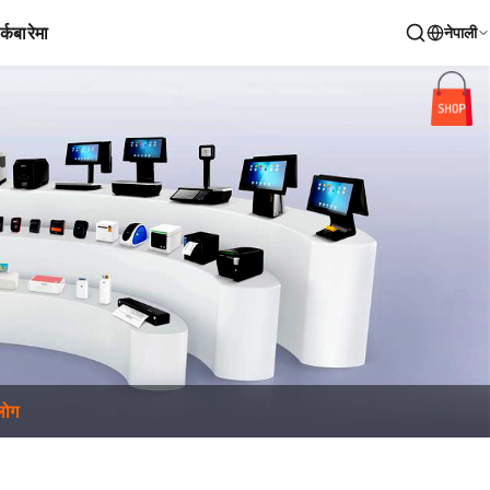
र्क
बारेमा
नेपाली
्लोग