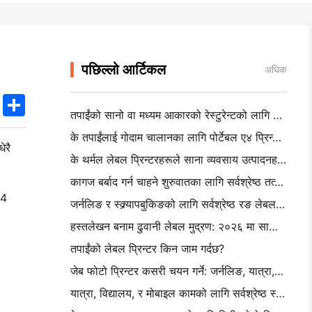
पछिल्लो आर्टिकल
अधिक
k
edIn
Twitter
Share
तपाईंको सानो वा मध्यम आकारको रेस्टुरेन्टको लागि सही रेस्टुरेन्ट सफ्टवेयर कसरी चयन गर्ने
के तपाईंलाई गोदाम चालानका लागि पोर्टेबल ए४ प्रिन्टर चाहिन्छ? वास्तवमा के काम गर्दछ
ेरै
के थर्मल लेबल प्रिन्टरहरूले साना व्यवसाय उत्पादनहरूको लागि वाटरप्रूफ लेबल बनाउन सक्छन्?
कागज बर्बाद गर्न चाहने शुरुवातका लागि सर्वश्रेष्ठ तत्काल क्यामेरा
A4
जर्नलिङ र स्क्र्यापबुकिङको लागि सर्वश्रेष्ठ रङ लेबल निर्माता: प्रत्येक पृष्ठमा थप रङ थप
हस्तलेखन बनाम ढुवानी लेबल मुद्रण: २०२६ मा साना व्यवसायका लागि सुझावहरू
तपाईंको लेबल प्रिन्टर किन जाम गर्दछ?
जेब फोटो प्रिन्टर कसरी चयन गर्ने: जर्नलिङ, यात्रा, र आईफोन प्रयोगकर्ताहरूको लागि पूर्ण गाइड
यात्रा, विद्यालय, र मोबाइल कामको लागि सर्वश्रेष्ठ स्याहीरहित पोर्टेबल प्रिन्टरः हनिन एमटी ६२० प्रो सम