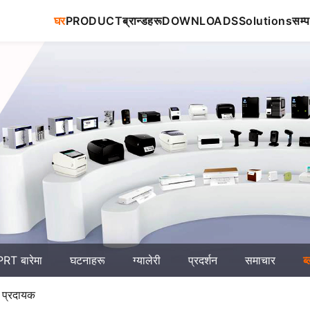
घर
PRODUCT
ब्रान्डहरू
DOWNLOADS
Solutions
सम्प
RT बारेमा
घटनाहरू
ग्यालेरी
प्रदर्शन
समाचार
ब
न प्रदायक