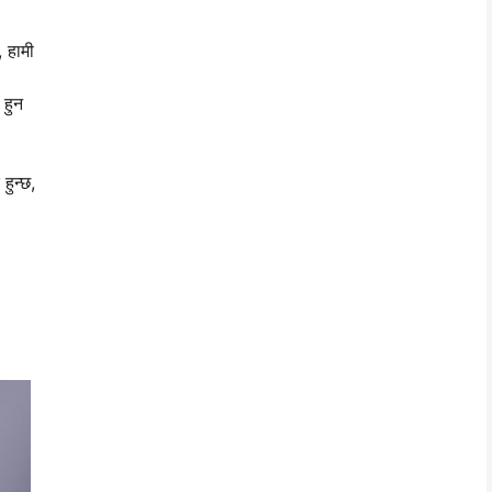
 हामी
 हुन
हुन्छ,