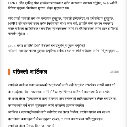
HPRT, चीन प्रसिद्ध पोस हार्डवेयर प्रदायक र स्रोत कारखाना उपलब्ध गर्नुहोस्, ५८/८०मीमी
रिसिप्ट मुद्रक, किओस्क मुद्रक, लेबुल मुद्रक र स्क
यदि तपाईँ प्रणाली समाधान प्रदायक हुनुहुन्छ, प्रणाली इन्टिग्रेटर, वा पूर्ण सचेतक हुनुहुन्छ,
HPRT सँग सहभागी रणन स्रोत निर्मातासँग सीधा काम गर्दा, तपाईँले तेजी प्रधान समयबाट,
सरल गरिएको लाजिस्टिक र तपाईँका ग्राहकहरूका लागि वृद धेरै विवरणका लागि आज हामीलाई
सम्पर्क
गर्नुहोस् ।
prev:
घरमा तपाईँको DIY स्टिकर्स बनाउनुहोस् र मुद्रण गर्नुहोस्?
पछिल्लो:
मोबाइल प्राप्त मुद्रक: ट्युरिस्ट बार्केट स्टाल र फर्मर्स मार्कटका लागि परिपूर्ण मुद्रण समाधान
पछिल्लो आर्टिकल
अधिक
तपाईंको सानो वा मध्यम आकारको रेस्टुरेन्टको लागि सही रेस्टुरेन्ट सफ्टवेयर कसरी चयन गर्ने
के तपाईंलाई गोदाम चालानका लागि पोर्टेबल ए४ प्रिन्टर चाहिन्छ? वास्तवमा के काम गर्दछ
के थर्मल लेबल प्रिन्टरहरूले साना व्यवसाय उत्पादनहरूको लागि वाटरप्रूफ लेबल बनाउन सक्छन्?
कागज बर्बाद गर्न चाहने शुरुवातका लागि सर्वश्रेष्ठ तत्काल क्यामेरा
जर्नलिङ र स्क्र्यापबुकिङको लागि सर्वश्रेष्ठ रङ लेबल निर्माता: प्रत्येक पृष्ठमा थप रङ थप
हस्तलेखन बनाम ढुवानी लेबल मुद्रण: २०२६ मा साना व्यवसायका लागि सुझावहरू
तपाईंको लेबल प्रिन्टर किन जाम गर्दछ?