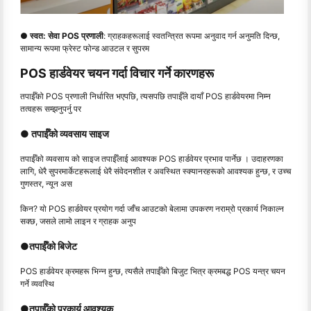
● स्वत: सेवा POS प्रणाली
: ग्राहकहरूलाई स्वतन्त्रित रूपमा अनुवाद गर्न अनुमति दिन्छ,
सामान्य रूपमा फ्रेस्ट फोन्ड आउटल र सुपरम
POS हार्डवेयर चयन गर्दा विचार गर्ने कारणहरू
तपाईँको POS प्रणाली निर्धारित भएपछि, त्यसपछि तपाईँले दायाँ POS हार्डवेयरमा निम्न
तत्वहरू सम्झनुपर्नु पर
● तपाईँको व्यवसाय साइज
तपाईँको व्यवसाय को साइज तपाईँलाई आवश्यक POS हार्डवेयर प्रभाव पार्नेछ । उदाहरणका
लागि, धेरै सुपरमार्केटहरूलाई धेरै संवेदनशील र अवस्थित स्क्यानरहरूको आवश्यक हुन्छ, र उच्च
गुणस्तर, न्यून अस
किन? यो POS हार्डवेयर प्रयोग गर्दा जाँच आउटको बेलामा उपकरण नराम्रो प्रकार्य निकाल्न
सक्छ, जसले लामो लाइन र ग्राहक अनुप
●
तपाईँको बिजेट
POS हार्डवेयर क्रमहरू भिन्न हुन्छ, त्यसैले तपाईँको बिजुट भित्र क्रमबद्ध POS यन्त्र चयन
गर्ने व्यवस्थि
●
तपाईँको प्रकार्य आवश्यक