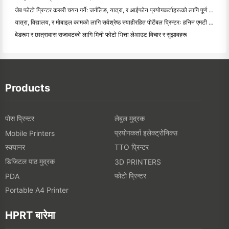
जेब फोटो प्रिन्टर कसरी चयन गर्ने: जर्नलिङ, यात्रा, र आईफोन प्रयोगकर्ताहरूको लागि पूर्ण गाइड
यात्रा, विद्यालय, र मोबाइल कामको लागि सर्वश्रेष्ठ स्याहीरहित पोर्टेबल प्रिन्टरः हनिन एमटी ६२० प्रो सम
बेडरूम र छात्रावास सजावटको लागि मिनी फोटो भित्ता लेआउट विचार र सुझावहरू
Products
पोस प्रिन्टर
लेबुल मुद्रक
प्रयोगकर्ता इलेक्ट्रोनिक्स
Mobile Printers
स्क्यानर
TTO प्रिन्टर
डिजिटल पाठ मुद्रक
3D PRINTERS
फोटो प्रिन्टर
PDA
Portable A4 Printer
HPRT बारेमा