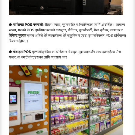
● पार्परागत POS प्रणाली
: रेटिल भण्डार, सुपरमार्केट र रेस्टोरेन्टका लागि आदर्शिक। सामान्य
रूपमा, यसको POS हार्डवेयर ब्याडले कम्प्युटर, मोनिटर, कुञ्जीपाटी, पैसा ड्रोडर, स्क्यानर र
रिसिप्ट मुद्रक
समाव अहिले धेरै व्यापारीहरू धेरै संकुचित र एउटा ट्याचस्क्रिन POS टर्मिनलमा
स्विच गर्नुहोस् ।
● मोबाइल POS प्रणाली
क्रेडिट कार्ड रिडर र मोबाइल मुद्रकहरूसँग साथ ह्यान्डहेल्ड पोस
यन्त्र, वा स्मार्टफोन्टहरूका लागि व्यवसाय कार