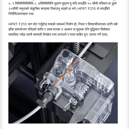
०. १ मिमिमिमिमिमिति ०. ४मिमिमिमिति मुद्रण मुद्रण मु यदि तपाईँले १० सीमी परिमाण वा ठूलो
२०सीमी नमूनाको संकुचित चन्द्रमा रिसाउनु भएको छ भने, HPRT F210 ले तपाईँको
निर्दिष्टिकरणहरू स्था
HPRT F210 भाग सेट गर्नुहोस् यसको सामर्थ्य निर्माण हो, स्थिर र विश्वासीयताका लागि सबै
ढाँचा समायोजन गरिएको शरीर र उच्च मानक V आकार स मुद्रक पनि बुद्धिमान विशेषता
समाविष्ट गर्दछ जस्तै सामग्री विच्छेद पत्ता लगाउने र पावर बाहिर पुन: प्राप्त गर्ने प्राप्