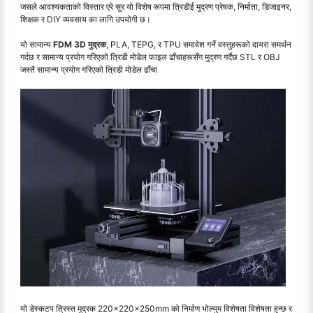
जसले आवश्यकताको विस्तार एरे सुर यो विशेष रूपमा त्रिडीई मुद्रण प्रेषक, निर्माता, डिजाइनर,
शिक्षक र DIY व्यवसाय का लागि उपयोगी छ।
यो सामान्य
FDM 3D मुद्रक
, PLA, TEPG, र TPU समावेश गर्ने वस्तुहरूको दायरा समर्थन
गर्दछ र सामान्य प्रयोग गरिएको त्रिडी मोडेल फाइल ढाँचाहरूसँग मुद्रण गर्दैछ STL र OBJ
जस्तै सामान्य प्रयोग गरिएको त्रिडी मोडेल ढाँचा
यो डेस्कटप त्रिस्त मुद्रक 220×220×250mm को निर्माण भोल्युम विशेषता विशेषता हुन्छ र