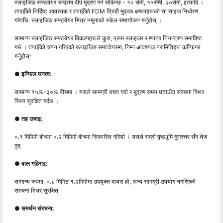
स्लाइजिङ सफ्टवेयर चन्द्रमा दीप मुद्रण गर्न सकिन्छ - १० सेमी, १५सेमी, २०सेमी, इत्यादि ।
तपाईँको निर्दिष्ट आवश्यक र तपाईँको FDM त्रिडी मुद्रक क्षमताहरूको सा साइज निर्धारण
गरेपछि, स्लाइजिङ सफ्टवेयर भित्र नमूनाको स्केल समायोजन गर्नुहोस् ।
सामान्य स्लाइजिङ सफ्टवेयर विकल्पहरूले कुरा, प्रुस स्लाइजर र म्याटर नियन्त्रण समाविष्ट
गर्छ । तपाईँको चयन गरिएको स्लाइजिङ सफ्टवेयरमा, निम्न आवश्यक परामितिहरू कन्फिगर
गर्नुहोस्:
● इन्फिल घनत्व:
सामान्य १५%-३०% बीचमा । यसले सामग्री बचत गर्दा र मुद्रण समय घटाउँदा संरचना स्थिर
स्थिर सुरक्षित गर्दछ ।
● तह उचाइ:
०.१ मिमिमी बीचमा ०.२ मिमिमी बीचमा सिफारिस गरियो । यसले राम्रो पृष्ठभूमि गुणस्तर सँग तेज
मुद्
● वाल गहिराइ:
सामान्य रूपमा, ०.८ मिमिट १.२मिमीमा उपयुक्त दायरा हो, अन्य सामग्री उपयोग नगरिएको
संरचना स्थिर सुरक्षित
● समर्थन संरचना: