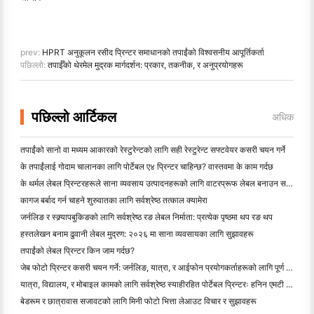
prev:
HPRT अनुकूलन रसीद प्रिन्टर समाधानको तपाईंको विश्वसनीय आपूर्तिकर्ता
पछिल्लो:
तपाईँको थेरमेल मुद्रक मार्गदर्शन: प्रकार, तकनीक, र अनुप्रयोगहरू
पछिल्लो आर्टिकल
अधिक
तपाईंको सानो वा मध्यम आकारको रेस्टुरेन्टको लागि सही रेस्टुरेन्ट सफ्टवेयर कसरी चयन गर्ने
के तपाईंलाई गोदाम चालानका लागि पोर्टेबल ए४ प्रिन्टर चाहिन्छ? वास्तवमा के काम गर्दछ
के थर्मल लेबल प्रिन्टरहरूले साना व्यवसाय उत्पादनहरूको लागि वाटरप्रूफ लेबल बनाउन सक्छन्?
कागज बर्बाद गर्न चाहने शुरुवातका लागि सर्वश्रेष्ठ तत्काल क्यामेरा
जर्नलिङ र स्क्र्यापबुकिङको लागि सर्वश्रेष्ठ रङ लेबल निर्माता: प्रत्येक पृष्ठमा थप रङ थप
हस्तलेखन बनाम ढुवानी लेबल मुद्रण: २०२६ मा साना व्यवसायका लागि सुझावहरू
तपाईंको लेबल प्रिन्टर किन जाम गर्दछ?
जेब फोटो प्रिन्टर कसरी चयन गर्ने: जर्नलिङ, यात्रा, र आईफोन प्रयोगकर्ताहरूको लागि पूर्ण गाइड
यात्रा, विद्यालय, र मोबाइल कामको लागि सर्वश्रेष्ठ स्याहीरहित पोर्टेबल प्रिन्टरः हनिन एमटी ६२० प्रो सम
बेडरूम र छात्रावास सजावटको लागि मिनी फोटो भित्ता लेआउट विचार र सुझावहरू