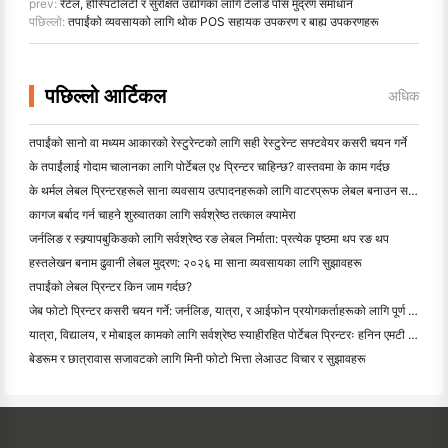
prev:
रेटेल, होस्पिटलिटी र सुरक्षित उद्योगका लागि टेलोर्ड पोस मुद्रण समाधान
पछिल्लो:
तपाईंको व्यवसायको लागि थोक POS सहायक उपकरण र बाह्य उपकरणहरू
पछिल्लो आर्टिकल
अधिक
तपाईंको सानो वा मध्यम आकारको रेस्टुरेन्टको लागि सही रेस्टुरेन्ट सफ्टवेयर कसरी चयन गर्ने
के तपाईंलाई गोदाम चालानका लागि पोर्टेबल ए४ प्रिन्टर चाहिन्छ? वास्तवमा के काम गर्दछ
के थर्मल लेबल प्रिन्टरहरूले साना व्यवसाय उत्पादनहरूको लागि वाटरप्रूफ लेबल बनाउन सक्छन्?
कागज बर्बाद गर्न चाहने शुरुवातका लागि सर्वश्रेष्ठ तत्काल क्यामेरा
जर्नलिङ र स्क्र्यापबुकिङको लागि सर्वश्रेष्ठ रङ लेबल निर्माता: प्रत्येक पृष्ठमा थप रङ थप
हस्तलेखन बनाम ढुवानी लेबल मुद्रण: २०२६ मा साना व्यवसायका लागि सुझावहरू
तपाईंको लेबल प्रिन्टर किन जाम गर्दछ?
जेब फोटो प्रिन्टर कसरी चयन गर्ने: जर्नलिङ, यात्रा, र आईफोन प्रयोगकर्ताहरूको लागि पूर्ण गाइड
यात्रा, विद्यालय, र मोबाइल कामको लागि सर्वश्रेष्ठ स्याहीरहित पोर्टेबल प्रिन्टरः हनिन एमटी ६२० प्रो सम
बेडरूम र छात्रावास सजावटको लागि मिनी फोटो भित्ता लेआउट विचार र सुझावहरू