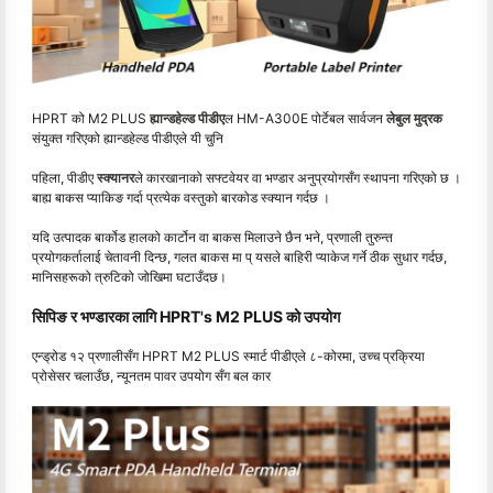
HPRT को M2 PLUS
ह्यान्डहेल्ड पीडीए
ल HM-A300E पोर्टेबल सार्वजन
लेबुल मुद्रक
संयुक्त गरिएको ह्यान्डहेल्ड पीडीएले यी चुनि
पहिला, पीडीए
स्क्यानर
ले कारखानाको सफ्टवेयर वा भण्डार अनुप्रयोगसँग स्थापना गरिएको छ ।
बाह्य बाकस प्याकिङ गर्दा प्रत्येक वस्तुको बारकोड स्क्यान गर्दछ ।
यदि उत्पादक बार्कोड हालको कार्टोन वा बाकस मिलाउने छैन भने, प्रणाली तुरुन्त
प्रयोगकर्तालाई चेतावनी दिन्छ, गलत बाकस मा प् यसले बाहिरी प्याकेज गर्ने ठीक सुधार गर्दछ,
मानिसहरूको त्रुटिको जोखिमा घटाउँदछ।
सिपिङ र भण्डारका लागि HPRT's M2 PLUS को उपयोग
एन्ड्रोड १२ प्रणालीसँग HPRT M2 PLUS स्मार्ट पीडीएले ८-कोरमा, उच्च प्रक्रिया
प्रोसेसर चलाउँछ, न्यूनतम पावर उपयोग सँग बल कार