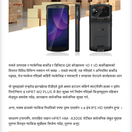
यसले उत्पादक र प्याकेजिङ बार्कोड र डिजिटल QR कोडहरूमा १D र २D बार्कोडहरूको
विस्तार विविध विभिन्न स्क्यान गर्न सक्छ । यसले फ्याजी, रङ गरिएको र अनियमित बार्कोड
पढ्दछ, तेज प्याकेज गरिएको बाहिरी प्याकेजिङ र फ्याक्टरी र भण्डारमा भेटाउने कार्यहरूका लाग
यो घुमाइएको एन्ड्रोड ह्यान्डहेल्ड पीडीएले ठूलो क्षमता हटाउन सकिने ब्याट्रीसँग हल्का र ड्रोप
रिस्टेन्सिन्ट ह HPRT M2 PLUS ले डेटा सुरक्षा गर्न निर्माण गरिएको फिङ्गमुद्रण पहिचान
मोड्युल समावेश गर्दछ, कारखाना सार्वजनिक सार्वजनिक सुरक्षा गर्न,
अन्य, यसमा हालको प्याकिङ स्थितिको स्पष्ट दृश्य प्रदर्शन ५.७ इंच IPS HD प्रदर्शन हुन्छ ।
साधारण ट्यापसँग, ताररहित जडान HPRT HM- A300E पोर्टेबल सार्वजनिक लेबुल मुद्रक
तुरुन्त विस्तृत प्याकिङ सूचीहरू सिर्जना गर्दछ, तुरुन्त अनुप्