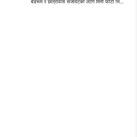
बेडरूम र छात्रावास सजावटको लागि मिनी फोटो भित्ता लेआउट विचार र सुझावहरू