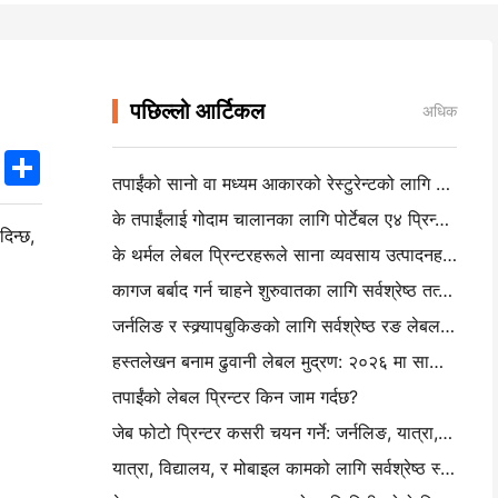
पछिल्लो आर्टिकल
अधिक
k
edIn
Twitter
Share
तपाईंको सानो वा मध्यम आकारको रेस्टुरेन्टको लागि सही रेस्टुरेन्ट सफ्टवेयर कसरी चयन गर्ने
के तपाईंलाई गोदाम चालानका लागि पोर्टेबल ए४ प्रिन्टर चाहिन्छ? वास्तवमा के काम गर्दछ
दिन्छ,
के थर्मल लेबल प्रिन्टरहरूले साना व्यवसाय उत्पादनहरूको लागि वाटरप्रूफ लेबल बनाउन सक्छन्?
कागज बर्बाद गर्न चाहने शुरुवातका लागि सर्वश्रेष्ठ तत्काल क्यामेरा
जर्नलिङ र स्क्र्यापबुकिङको लागि सर्वश्रेष्ठ रङ लेबल निर्माता: प्रत्येक पृष्ठमा थप रङ थप
हस्तलेखन बनाम ढुवानी लेबल मुद्रण: २०२६ मा साना व्यवसायका लागि सुझावहरू
तपाईंको लेबल प्रिन्टर किन जाम गर्दछ?
जेब फोटो प्रिन्टर कसरी चयन गर्ने: जर्नलिङ, यात्रा, र आईफोन प्रयोगकर्ताहरूको लागि पूर्ण गाइड
यात्रा, विद्यालय, र मोबाइल कामको लागि सर्वश्रेष्ठ स्याहीरहित पोर्टेबल प्रिन्टरः हनिन एमटी ६२० प्रो सम