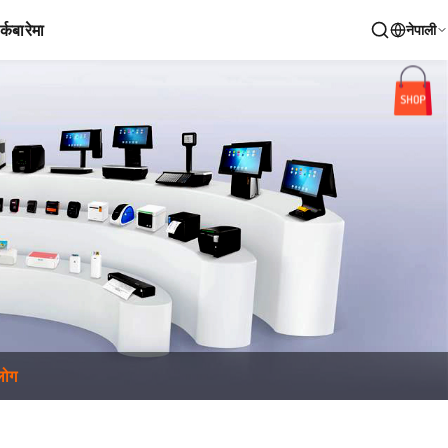
र्क
बारेमा
नेपाली
्लोग