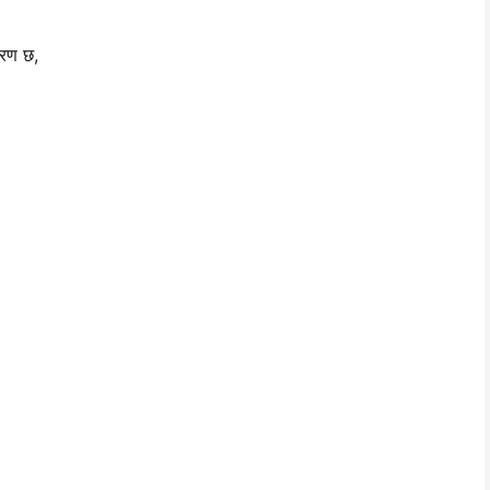
ारण छ,