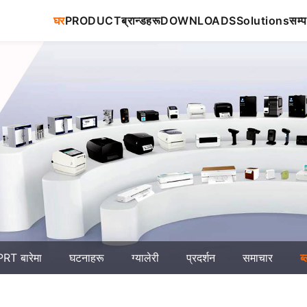
घर
PRODUCT
ब्रान्डहरू
DOWNLOADS
Solutions
सम्प
RT बारेमा
घटनाहरू
ग्यालेरी
प्रदर्शन
समाचार
ब