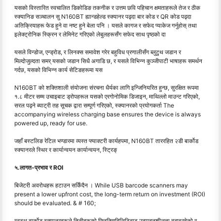
यसको विस्तारित स्वचालित डिकोडिङ तकनीक र उत्तम छवि पहिचान क्षमताहरूले तेज र ठीक
स्क्यानिङ सञ्चालन सु N160BT ह्यान्डहेल्ड स्क्यानर पढ्दा बार कोड र QR कोड पढ्दा
अतिक्रियाहरू फेड हुने वा नष्ट हुने बेला पनि । यसले कागज र सफेद प्याकेज गर्नुहोस् तथा
इलेक्ट्रोनिक स्क्रिन र लेमिनेट गरिएको लेबुलहरूसँग सफेद साथ पृष्ठको दा
यसले विन्डोज, एन्ड्रोड, र लिनक्स समावेश गरेर बहुविध प्रणालीसँग ब्लुटुथ जडान र
मिल्दोजुल्दता समर् यसको जडान सिधै अगाडि छ, र यसले विभिन्न कुञ्जीपाटी भाषाहरू समर्थन
गर्दछ, यसको विभिन्न कार्य सेटिङहरूमा यस
N160BT को शक्तिशाली संयोजना संरचना धैर्यका लागि इन्जिनियरित हुन्छ, सुरक्षित रूपमा
१.८ मीटर सम्म उचाइबाट ड्रोपहरूल यसको एरगोनोमिक डिजाइन, माथिल्लो माउन्ट गरिएको,
सरल पढ्ने ब्याट्री तह सूचक द्वारा सम्पूर्ण गरिएको, स्क्यानरको प्रयोगकर्ता The
accompanying wireless charging base ensures the device is always
powered up, ready for use.
जहाँ बस्टलिङ रेटिल भण्डारमा व्यस्त फ्याक्टरी कार्यहपमा, N160BT ताररहित २डी बार्कोड
स्क्यानरले स्थिर र कार्यान्वयन कार्यान्वयन, स्ट्रिङ्
५.लागत-प्रभाव र ROI
बिजेटरी अवरोधहरू हटाउन सकिँदैन । While USB barcode scanners may
present a lower upfront cost, the long-term return on investment (ROI)
should be evaluated. & # 160;
ब्लुटुथ बार्कोड स्क्यानरहरूले तिनीहरूको फ्लिक्सिबिलिटिबाट उत्पादनशीलता बढाइरहेको र