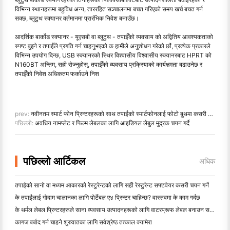
विभिन्न स्थानहरूमा बहुविध अन्य, ताररहित सञ्चालनमा बचत गरिएको समय खर्च बचत गर्न
सक्छ, ब्लुटुथ स्क्यानर वर्तमानमा प्रारंभिक निवेश बनाउँछ।
आदर्शिक बार्कोड स्क्यानर - यूएसबी वा ब्लुटुथ - तपाईँको व्यवसाय को अद्वितिय आवश्यकताको
स्पष्ट बुझ्ने र तपाईँले प्रगति गर्न चाहनुभएको क हामीले अनुशोधन गरेको छौं, प्रत्येक प्रकारले
विभिन्न उपयोग दिन्छ, USB स्क्यानरको स्थिर विश्वासीय विश्वासीय स्क्यानरबाट HPRT को
N160BT अन्तिम, सही रोज्नुहोस्, तपाईँको व्यवसाय प्रक्रियाको कार्यक्षमता बढाउनेछ र
तपाईँको निवेश अधिकतम फर्काउने निश
prev:
नवीनतम स्मार्ट फोन प्रिन्टरहरूको साथ तपाईंको स्मार्टफोनलाई फोटो बुथमा कसरी परिवर्तन गर्ने
पछिल्लो:
अवधिय नामप्लेट र फिल्म लेबलका लागि आइडियल लेबुल मुद्रक चयन गर्दै
पछिल्लो आर्टिकल
अधिक
तपाईंको सानो वा मध्यम आकारको रेस्टुरेन्टको लागि सही रेस्टुरेन्ट सफ्टवेयर कसरी चयन गर्ने
के तपाईंलाई गोदाम चालानका लागि पोर्टेबल ए४ प्रिन्टर चाहिन्छ? वास्तवमा के काम गर्दछ
के थर्मल लेबल प्रिन्टरहरूले साना व्यवसाय उत्पादनहरूको लागि वाटरप्रूफ लेबल बनाउन सक्छन्?
कागज बर्बाद गर्न चाहने शुरुवातका लागि सर्वश्रेष्ठ तत्काल क्यामेरा