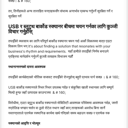
सक्छ। & # 160;
तर, तिनीहरूले अन्य ताररहित यन्त्रहरूसँग संभाव्य अन्तर्भाव प्रबन्ध गर्नुपर्ने सुरक्षित गर्ने र
सुरक्षित गर्ने
USB र ब्लुटुथ बार्कोड स्क्यानर बीचमा चयन गर्नका लागि कुञ्जी
विचार गर्नुहोस्
तपाईँको व्यवसाय का लागि परिपूर्ण बार्कोड स्क्यानर चयन गर्दा अर्को विकल्पमा मात्र एउटा
विकल्प लिन भन् It's about finding a solution that resonates with your
business's rhythm and requirements. यहाँ हामीले तपाईँको निर्णय बनाउने
प्रक्रिया मार्गदर्शन गर्नुपर्ने कुञ्जी तत्वहरू विभाजन गर्छौं
स्थानान्तरणको दायरा आवश्यक
तपाईँको कार्यक्षेत्रको भौतिक सजावट तपाईँको रोज्नुहोस् बहुतै प्रभाव पार्न सक्छ । & # 160;
USB बार्कोड स्क्यानरले स्थिर स्थिर उपलब्ध गर्दछ र संकुचित खाली स्थानका लागि सम्पूर्ण
मिल्दो हुन्छ जहाँ उत्पादक काउन्टरमा & # 160;
विरोधीमा, एउटा ब्लुटुथ बार्कोड स्क्यानरले मोबिलिटी आवश्यक परिवेशमा आवश्यक गर्दछ, जस्तै
स्प्रोलिङ भण्डार फ्लोर वा ठूलो रोटेल स्थान जहाँ कार् तारहरूको अवरोध बिना सार्ने
स्वतन्त्रताले प्रत्येक स्क्यानिङ कार्यमा खर्च गरिएको समय बढाउन सक्छ र प्रत्येक स्क
स्क्यानको आवृत्ति र भोल्युम