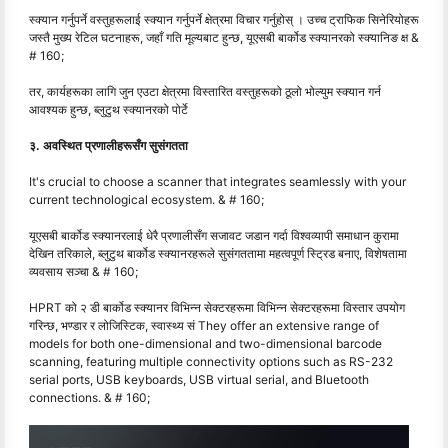
स्क्यान गर्नुपर्ने वस्तुहरूलाई स्क्यान गर्नुपर्ने क्षेत्रमा विचार गर्नुहोस् । उच्च ट्राफिक सिनेरियोहरू
जस्तै मुख्य रेटिल घटनाहरू, जहाँ गति मूल्यबाट हुन्छ, यूएसबी बार्कोड स्क्यानरको स्क्यानिङ क्ष &
# 160;
तर, कार्यहरूका लागि जुन एउटा क्षेत्रमा विस्तारित वस्तुहरूको ठूलो भोल्युम स्क्यान गर्न
आवश्यक हुन्छ, ब्लुटुथ स्क्यानरको पोर्टे
३. अवस्थित प्रणालीहरूसँग सुसंगतता
It's crucial to choose a scanner that integrates seamlessly with your
current technological ecosystem. & # 160;
यूएसबी बार्कोड स्क्यानरलाई धेरै प्रणालीसँग सजावट जडान गर्दा विश्वव्यापी समाधान कुरामा
देखिन तरिकाले, ब्लुटुथ बार्कोड स्क्यानरहरूले सुसंगततामा महत्वपूर्ण स्ट्रिड बनाए, विशेषतामा
व्यवसाय सञ्चा & # 160;
HPRT को २ डी बार्कोड स्क्यानर विभिन्न सेक्टरहरूमा विभिन्न सेक्टरहरूमा विस्तार उपयोग
गरिन्छ, भण्डार र लोजिस्टिक, स्वास्थ्य सं They offer an extensive range of
models for both one-dimensional and two-dimensional barcode
scanning, featuring multiple connectivity options such as RS-232
serial ports, USB keyboards, USB virtual serial, and Bluetooth
connections. & # 160;