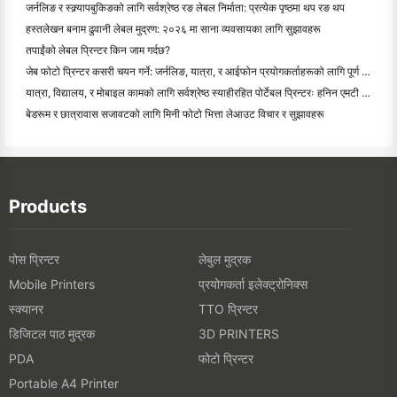
जर्नलिङ र स्क्र्यापबुकिङको लागि सर्वश्रेष्ठ रङ लेबल निर्माता: प्रत्येक पृष्ठमा थप रङ थप
हस्तलेखन बनाम ढुवानी लेबल मुद्रण: २०२६ मा साना व्यवसायका लागि सुझावहरू
तपाईंको लेबल प्रिन्टर किन जाम गर्दछ?
जेब फोटो प्रिन्टर कसरी चयन गर्ने: जर्नलिङ, यात्रा, र आईफोन प्रयोगकर्ताहरूको लागि पूर्ण गाइड
यात्रा, विद्यालय, र मोबाइल कामको लागि सर्वश्रेष्ठ स्याहीरहित पोर्टेबल प्रिन्टरः हनिन एमटी ६२० प्रो सम
बेडरूम र छात्रावास सजावटको लागि मिनी फोटो भित्ता लेआउट विचार र सुझावहरू
Products
पोस प्रिन्टर
लेबुल मुद्रक
प्रयोगकर्ता इलेक्ट्रोनिक्स
Mobile Printers
स्क्यानर
TTO प्रिन्टर
डिजिटल पाठ मुद्रक
3D PRINTERS
फोटो प्रिन्टर
PDA
Portable A4 Printer