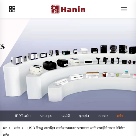
HPRT बारेमा
घटनाहरू
ग्यालेरी
प्रदर्शन
समाचार
ब्लोग
घर
ब्लोग
USB विरुद्ध ताररहित बार्कोड स्क्यानर: प्रभावका लागि तपाईँको चयन नेभिगेट
गर्दैछ