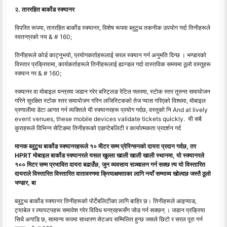
२. ताररहित बार्कोड स्क्यानर
विपरित रूपमा, ताररहित बार्कोड स्क्यानर, विशेष रूपमा ब्लुटुथ तकनीक उपयोग गर्दा तिनीहरूले
स्वतन्त्रको नय & # 160;
तिनीहरूले कोर्ड काट्नुभयो, प्रयोगकर्ताहरूलाई सरल स्क्यान गर्न अनुमति दिन्छ । भण्डारको
विस्तार प्रक्रियामा, कार्यकर्ताहरूले तिनीहरूलाई ह्यान्डल गर्दा वास्तविक समयमा ठूलो वस्तुहरू
स्क्यान गर & # 160;
स्क्यानर वा मोबाइल यन्त्रमा जडान गरेर बस्ट्लिङ रेटिल फ्लरमा, स्टोक स्तर तुरुन्त समायोजन
गरिने सुरक्षित स्टोक स्तर समायोजन गरिन लजिस्टिकको तेज प्यास गरिएको विश्वमा, मोबाइल
प्रणालीमा डेटा आगत गर्न व्यक्तिले यी स्क्यानरहरू प्रयोग गर्दछ, वस्तुको नि And at lively
event venues, these mobile devices validate tickets quickly. यी सबै
कुराहरूले विभिन्न सेटिङमा तिनीहरूको एडाप्टेबलिटी र कार्यात्मकता प्रदर्शन गर्द
मानक ब्लुटुथ बार्कोड स्क्यानरहरूले १० मीटर सम्म प्रेरिन्सनको दायरा प्रदान गर्दछ, तर
HPRT मोबाइल बार्कोड स्क्यानरले यसल खुल्ला खाली खाली खाली स्थानमा, यो स्क्यानरले
१०० मिटर सम्म प्रभावित दायरा बढाउँछ, जुन व्यवसाय सञ्चालन गर्न सक्छ त्य यो विस्तारित
दायराले विस्तारित विस्तारित वातावरणमा क्रियाक्षमताका लागि नयाँ सम्भाव्य खोल्दछ जस्तै ठूलो
भण्डार, बा
ब्लुटुथ बार्कोड स्क्यानर तिनीहरूको पोर्टेबलिटीका लागि बाहिर छ। तिनीहरूले आइप्याड,
ट्याबेल र ल्यापटपहरू समावेश गरेर विविध यन्त्रहरूसँग जोड गर्न सक्छन् । जडान प्रक्रिया
सिधै अगाडि छ, सामान्य रूपमा साधारण सेटअप सम्मिलित हुन्छ जसले छिटो र सरल पूरा गर्न