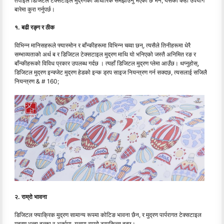
तपाईँले डिजिटल टेक्सटाइल मुद्रणको आधारिक समझाउनु भएको छ भने, यसको केही उपयोग
बारेमा कुरा गर्नुपर्छ।
१. बढी रङ्ग र ठीक
विभिन्न मानिसहरूले फ्यास्मोन र बाँन्कीहरूमा विभिन्न चव्वा छन्, त्यसैले तिनीहरूमा धेरै
सम्भाव्यताको अर्थ ब र डिजिटल टेक्सटाइल मुद्रण माथि यो भनिएको जस्तै अनिमित रङ र
बाँन्कीहरूको विविध प्रकार उपलब्ध गर्दछ । त्यहाँ डिजिटल मुद्रण प्लेमा आउँछ। थप्नुहोस्,
डिजिटल मुद्रण इन्क्जेट मुद्रण हेडको इन्क ड्रप साइज नियन्त्रण गर्न सक्दछ, त्यसलाई सजिलै
नियन्त्रण & # 160;
२. राम्रो भावना
डिजिटल फ्याक्रिक मुद्रण सामान्य रूपमा कोटिङ भावना छैन, र मुद्रण पार्परागत टेक्सटाइल
मुद्रण भन्दा हल्का र अर्कामा, यसमा राम्रो ट्याकिन्स हुन्छ।