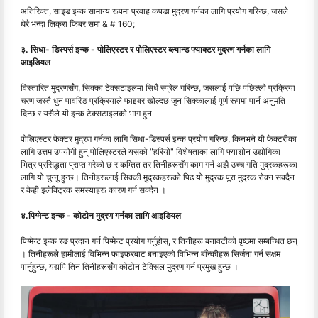
अतिरिक्त, साइड इन्क सामान्य रूपमा प्रवाह कपडा मुद्रण गर्नका लागि प्रयोग गरिन्छ, जसले
धेरै भन्दा लिक्रा फिबर समा & # 160;
३. सिधा- डिस्पर्स इन्क - पोलिएस्टर र पोलिएस्टर ब्ल्यान्ड फ्याक्टर मुद्रण गर्नका लागि
आइडियल
विस्तारित मुद्रणसँग, सिक्का टेक्सटाइलमा सिधै स्प्रेल गरिन्छ, जसलाई पछि पछिल्लो प्रक्रिया
चरण जस्तै धुन पावरिङ प्रक्रियाले फाइबर खोल्दछ जुन सिक्कालाई पूर्ण रूपमा पार्न अनुमति
दिन्छ र यसैले यी इन्क टेक्सटाइलको भाग हुन
पोलिएस्टर फेक्टर मुद्रण गर्नका लागि सिधा-डिस्पर्स इन्क प्रयोग गरिन्छ, किनभने यी फेक्टरीका
लागि उत्तम उपयोगी हुन् पोलिएस्टरले यसको "हरियो" विशेषताका लागि फ्याशोन उद्योगिका
भित्र प्रसिद्धता प्राप्त गरेको छ र कम्तित तर तिनीहरूसँग काम गर्न अझै उच्च गति मुद्रकहरूका
लागि यो चुन्नु हुन्छ। तिनीहरूलाई सिक्की मुद्रकहरूको पिढ यो मुद्रक पूरा मुद्रक रोक्न सक्दैन
र केही इलेक्ट्रिक समस्याहरू कारण गर्न सक्दैन ।
४.पिग्मेन्ट इन्क - कोटोन मुद्रण गर्नका लागि आइडियल
पिग्मेन्ट इन्क रङ प्रदान गर्न पिग्मेन्ट प्रयोग गर्नुहोस्, र तिनीहरू बनावटीको पृष्ठमा सम्बन्धित छन्
। तिनीहरूले हामीलाई विभिन्न फाइफरबाट बनाइएको विभिन्न बाँन्कीहरू सिर्जना गर्न सक्षम
पार्नुहुन्छ, यद्यपि तिन तिनीहरूसँग कोटोन टेक्सिल मुद्रण गर्न प्रमुख हुन्छ ।