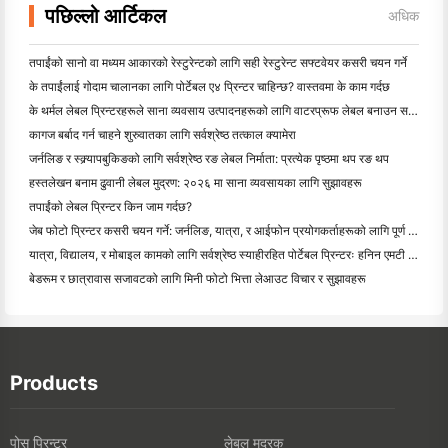
पछिल्लो आर्टिकल
अधिक
तपाईंको सानो वा मध्यम आकारको रेस्टुरेन्टको लागि सही रेस्टुरेन्ट सफ्टवेयर कसरी चयन गर्ने
के तपाईंलाई गोदाम चालानका लागि पोर्टेबल ए४ प्रिन्टर चाहिन्छ? वास्तवमा के काम गर्दछ
के थर्मल लेबल प्रिन्टरहरूले साना व्यवसाय उत्पादनहरूको लागि वाटरप्रूफ लेबल बनाउन सक्छन्?
कागज बर्बाद गर्न चाहने शुरुवातका लागि सर्वश्रेष्ठ तत्काल क्यामेरा
जर्नलिङ र स्क्र्यापबुकिङको लागि सर्वश्रेष्ठ रङ लेबल निर्माता: प्रत्येक पृष्ठमा थप रङ थप
हस्तलेखन बनाम ढुवानी लेबल मुद्रण: २०२६ मा साना व्यवसायका लागि सुझावहरू
तपाईंको लेबल प्रिन्टर किन जाम गर्दछ?
जेब फोटो प्रिन्टर कसरी चयन गर्ने: जर्नलिङ, यात्रा, र आईफोन प्रयोगकर्ताहरूको लागि पूर्ण गाइड
यात्रा, विद्यालय, र मोबाइल कामको लागि सर्वश्रेष्ठ स्याहीरहित पोर्टेबल प्रिन्टरः हनिन एमटी ६२० प्रो सम
बेडरूम र छात्रावास सजावटको लागि मिनी फोटो भित्ता लेआउट विचार र सुझावहरू
Products
पोस प्रिन्टर
लेबुल मुद्रक