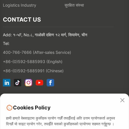
सुरक्षित संस्था
Logistics Industry
CONTACT US
Add: १-५F, No.८, गाओकी दक्षिण १२ मार्ग, सियामेन, चीन
Tel:
400-766-7666 (After-sales Service)
+86-(0)592-5885993 (English)
+86-(0)592-5885991 (Chinese)
हाम्रो इमेल सूचीमा जोड्नुहोस्
Cookies Policy
सम्पर्क
हामी हाम्रो वेबसाइटमा कुकीहरू प्रयोग गर्छौं तपाईँलाई अति उत्तम प्रयोगकर्ता अनुभव
दिन्छौं यो साइट प्रयोग गरेर, तपाईँले यसको कुकीहरूको प्रयोगमा सहमत गर्नुहुन्छ ।