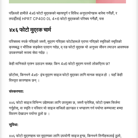
पछिल्लो हामीले 4x6 फोटो मुद्रकको महत्वपूर्ण र विविध अनुप्रयोगहरू बारेमा गर्नेछौं, र
तपाईँलाई HPRT CP400 0L 4x6 फोटो मुद्रकको परिचय गर्नेछौं, यस
४x६ फोटो मुद्रक चार्म
परिचयमा स्पर्क गरिएको जस्तै, मुद्रण गरिएका फोटोहरूले प्राप्त गरिएको स्मृतिको स्मृतिको
क्रमबद्ध र भौतिक सङ्केत प्रदान गर्दछ, व् रङ फोटो मुद्रक यो अनुभव जीवन ल्याउन आवश्यक
उपकरणको रूपमा सेवा गर्दछ ।
केही मानिसले प्रश्न उठाउन सक्छ: किन 4x6 फोटो मुद्रण यस्तो लोकप्रिय छ?
छोटोमा, किनभने 4x6- इंच मुद्रण साइज फोटो मुद्रका लागि मानक साइज हो । यहाँ केही
विस्तृत कारणहरू छन् ।
संस्करणता:
४x६ फोटो साइज विभिन्न उद्देश्यका लागि उपयुक्त छ, जस्तै फ्रेमिङ, फोटो एल्बम सिर्जना
गर्नुहोस्, वा स्मृति र परिवार यो साइज सजिलो ह्यान्डल र भण्डारण गर्न पर्याप्त कम्प्याक्ट बच्दा
विवरण देखाउन पर्याप्त ठूलो छ ।
सुविधा:
४x६ फोटो मुद्रणहरू घर मुद्रणका लागि उपयोगी साइज हुन्छ, किनभने तिनीहरूलाई ठूलो,