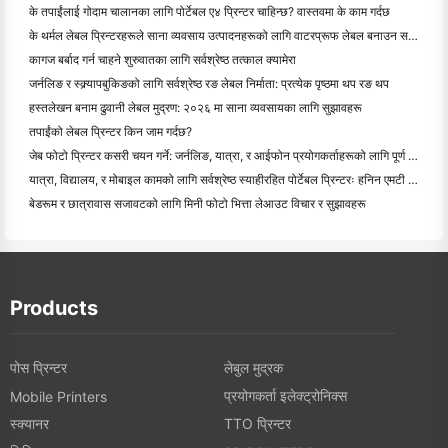
के तपाईंलाई गोदाम चालानका लागि पोर्टेबल ए४ प्रिन्टर चाहिन्छ? वास्तवमा के काम गर्दछ
के थर्मल लेबल प्रिन्टरहरूले साना व्यवसाय उत्पादनहरूको लागि वाटरप्रूफ लेबल बनाउन सक्छन्?
कागज बर्बाद गर्न चाहने शुरुवातका लागि सर्वश्रेष्ठ तत्काल क्यामेरा
जर्नलिङ र स्क्र्यापबुकिङको लागि सर्वश्रेष्ठ रङ लेबल निर्माता: प्रत्येक पृष्ठमा थप रङ थप
हस्तलेखन बनाम ढुवानी लेबल मुद्रण: २०२६ मा साना व्यवसायका लागि सुझावहरू
तपाईंको लेबल प्रिन्टर किन जाम गर्दछ?
जेब फोटो प्रिन्टर कसरी चयन गर्ने: जर्नलिङ, यात्रा, र आईफोन प्रयोगकर्ताहरूको लागि पूर्ण गाइड
यात्रा, विद्यालय, र मोबाइल कामको लागि सर्वश्रेष्ठ स्याहीरहित पोर्टेबल प्रिन्टरः हनिन एमटी ६२० प्रो सम
बेडरूम र छात्रावास सजावटको लागि मिनी फोटो भित्ता लेआउट विचार र सुझावहरू
Products
पोस प्रिन्टर
लेबुल मुद्रक
प्रयोगकर्ता इलेक्ट्रोनिक्स
Mobile Printers
स्क्यानर
TTO प्रिन्टर