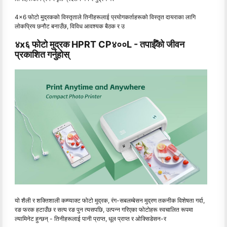
4x6 फोटो मुद्रकको विस्तृताले तिनीहरूलाई प्रयोगकर्ताहरूको विस्तृत दायराका लागि
लोकप्रिय छनौट बनाउँछ, विविध आवश्यक बैठक र उ
४x६ फोटो मुद्रक HPRT CP४००L - तपाईँको जीवन
प्रकाशित गर्नुहोस्
यो शैली र शक्तिशाली कम्प्याक्ट फोटो मुद्रक, रंग-सबलम्बेसन मुद्रण तकनीक विशेषता गर्दा,
रङ फरक हटाउँछ र सत्य रङ पुन त्यसपछि, उत्पन्न गरिएका फोटोहरू स्वचालित रूपमा
ल्यामिनेट हुन्छन् - तिनीहरूलाई पानी प्राप्त, धूल प्राप्त र ओक्सिडेसन-र