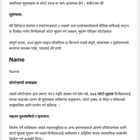
व्यवस्थित मुद्रकहरू वा फोटो ल्याब मा जाने आवश्यक छैन। बार्केटरमा धेरै
सुसंगतता:
धेरै डिजिटल क्यामेरा र स्मार्टफ्टहरूले ३ यसको अर्थ प्रयोगकर्ताहरूले मौलिक छविलाई काट्न
वा विच्छेद नगरेर तिनीहरूको फोटो मुद्रण गर्न सक्छन्, मुद्रण गरिएका फोटोहरूल
सम्पूर्ण रूपमा, 4x6 मुद्रण साइज लोकप्रिय छ किनभने यसले संपूर्ण, सामान्यता र सुसंगतताको
ब्यालेन्स उपलब्ध गर्दछ, यसलाई धेरै प्रयो
Name
Name
फोटोग्राफी उत्साहक:
जसले फोटोग्राफ द्वारा क्याप्ट गर्न र स्मृति संरक्षण गर्न प्रेम गर्छ,
४x६ फोटो मुद्रक
तिनीहरूलाई
मानक साइजमा आफ्न यी मुद्रणहरू व्यक्तिगत सङ्कलन, फोटो एल्बम, वा मित्र र परिवारको
साझेदारीका लागि प्रयोग गर्न सकिन्छ ।
स्क्राप पुस्तकचिनो र क्राफ्टर:
सिर्जना गर्ने व्यक्तिहरू जसले स्क्रापबुकिङ वा अन्य क्राफ्टहरूले आफ्नो परियोजनाका लागि
फोटो मुद्रक मुद्रण गर्न यसले तिनीहरूलाई व्यक्तिगत र अद्वितिय रूपमा व्यवसायिक स्पर्कसँग
सिर्जना गर्न अनुमति दिन्छ।