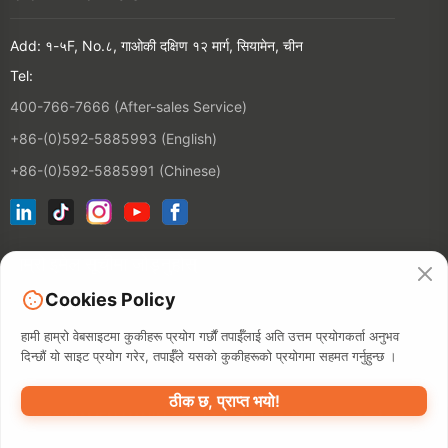
Add: १-५F, No.८, गाओकी दक्षिण १२ मार्ग, सियामेन, चीन
Tel:
400-766-7666 (After-sales Service)
+86-(0)592-5885993 (English)
+86-(0)592-5885991 (Chinese)
हाम्रो इमेल सूचीमा जोड्नुहोस्
Cookies Policy
सम्पर्क
हामी हाम्रो वेबसाइटमा कुकीहरू प्रयोग गर्छौं तपाईँलाई अति उत्तम प्रयोगकर्ता अनुभव
दिन्छौं यो साइट प्रयोग गरेर, तपाईँले यसको कुकीहरूको प्रयोगमा सहमत गर्नुहुन्छ ।
ठीक छ, प्राप्त भयो!
©2026 XIAMEN HANIN CO., LTD.
गोपनीयता नीति
प्रयोगको शर्त
साइटम्याप