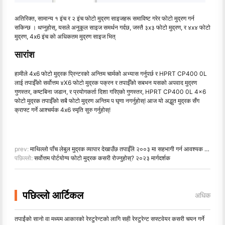
अतिरिक्त, सामान्य १ इंच र २ इंच फोटो मुद्रण साइजहरू समाविष्ट गरेर फोटो मुद्रण गर्न
सकिन्छ । थप्नुहोस्, यसले अनुकूल साइज समर्थन गर्दछ, जस्तै ३x३ फोटो मुद्रण, र ४x४ फोटो
मुद्रण, 4x6 इंच को अधिकतम मुद्रण साइज भित्
सारांश
हामीले 4x6 फोटो मुद्रक प्रिन्टरको अन्तिम चार्मको अभ्यास गर्नुपर्छ र HPRT CP400 0L
लाई तपाईँको सर्वोत्तम ४X6 फोटो मुद्रक पक्रन र तपाईँको सबभन यसको अपवाद मुद्रण
गुणस्तर, कष्टबिना जडान, र प्रयोगकर्ता दिशा गरिएको गुणस्तर, HPRT CP400 0L 4x6
फोटो मुद्रक तपाईँको सबै फोटो मुद्रण अन्तिम प घृणा नगर्नुहोस्! आज यो अद्भुत मुद्रक सँग
क्राफ्ट गर्ने आश्चर्यक 4x6 स्मृति सुरु गर्नुहोस्!
prev:
माथिल्लो पाँच लेबुल मुद्रक व्यापार देखाउँछ तपाईँले २००३ मा सहभागी गर्न आवश्यक हुनुपर्छ
पछिल्लो:
सर्वोत्तम पोर्टयोग्य फोटो मुद्रक कसरी रोज्नुहोस्? २०२३ मार्गदर्शक
पछिल्लो आर्टिकल
अधिक
तपाईंको सानो वा मध्यम आकारको रेस्टुरेन्टको लागि सही रेस्टुरेन्ट सफ्टवेयर कसरी चयन गर्ने