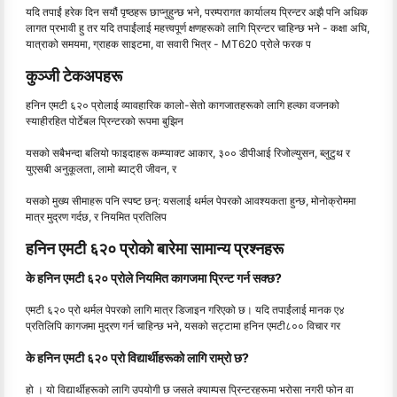
यदि तपाईं हरेक दिन सयौं पृष्ठहरू छाप्नुहुन्छ भने, परम्परागत कार्यालय प्रिन्टर अझै पनि अधिक
लागत प्रभावी हु तर यदि तपाईंलाई महत्त्वपूर्ण क्षणहरूको लागि प्रिन्टर चाहिन्छ भने - कक्षा अघि,
यात्राको समयमा, ग्राहक साइटमा, वा सवारी भित्र - MT620 प्रोले फरक प
कुञ्जी टेकअपहरू
हनिन एमटी ६२० प्रोलाई व्यावहारिक कालो-सेतो कागजातहरूको लागि हल्का वजनको
स्याहीरहित पोर्टेबल प्रिन्टरको रूपमा बुझिन
यसको सबैभन्दा बलियो फाइदाहरू कम्प्याक्ट आकार, ३०० डीपीआई रिजोल्युसन, ब्लुटुथ र
युएसबी अनुकूलता, लामो ब्याट्री जीवन, र
यसको मुख्य सीमाहरू पनि स्पष्ट छन्: यसलाई थर्मल पेपरको आवश्यकता हुन्छ, मोनोक्रोममा
मात्र मुद्रण गर्दछ, र नियमित प्रतिलिप
हनिन एमटी ६२० प्रोको बारेमा सामान्य प्रश्नहरू
के हनिन एमटी ६२० प्रोले नियमित कागजमा प्रिन्ट गर्न सक्छ?
एमटी ६२० प्रो थर्मल पेपरको लागि मात्र डिजाइन गरिएको छ। यदि तपाईंलाई मानक ए४
प्रतिलिपि कागजमा मुद्रण गर्न चाहिन्छ भने, यसको सट्टामा हनिन एमटी८०० विचार गर
के हनिन एमटी ६२० प्रो विद्यार्थीहरूको लागि राम्रो छ?
हो । यो विद्यार्थीहरूको लागि उपयोगी छ जसले क्याम्पस प्रिन्टरहरूमा भरोसा नगरी फोन वा