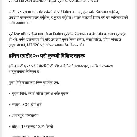
समस्या निवारणको आवश्यकता भएको प्रिन्टरले पोर्टेबिलिटीको उद्देश्यला
एमटी६२० प्रो यो कम मर्मत तर्कको वरिपरि निर्मित छ। अनुकूल थर्मल पेपर लोड गर्नुहोस्,
तपाईंको उपकरण जडान गर्नुहोस्, र मुद्रण गर्नुहोस्। यसले यसलाई विशेष गरी उन मानिसहरूको
लागि उपयोगी बन
प्रो टिप: यदि तपाईंको मुख्य चिन्ता नियमित प्रतिलिपि कागजमा दीर्घकालीन कागजात प्रस्तुति
हो भने, थर्मल ट्रान्सफर पोर यदि तपाईंको मुख्य चिन्ता हल्का, स्याही रहित, दैनिक मोबाइल
मुद्रण हो भने, MT620 प्रो अधिक व्यावहारिक विकल्प हो।
हनिन एमटी६२० प्रो कुञ्जी विशिष्टताहरू
हनिन एमटी ६२० प्रोले पोर्टेबिलिटी, तीक्ष्ण मोनोक्रोम आउटपुट, र लचिलो उपकरण
अनुकूलतामा केन्द्रित छ।
मुख्य विशिष्टताहरूमा निम्न समावेश छन्:
• मुद्रण विधि: स्याही रहित प्रत्यक्ष थर्मल मुद्रण
• संकल्प: 300 डीपीआई
• आउटपुट: मोनोक्रोम
• तौल: 1.17 पाउन्ड / 0.71 किलो