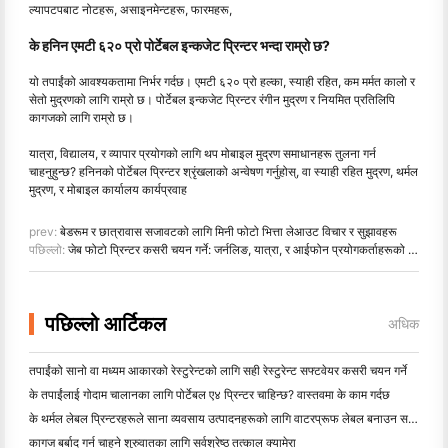
ल्यापटपबाट नोटहरू, असाइनमेन्टहरू, फारमहरू,
के हनिन एमटी ६२० प्रो पोर्टेबल इन्कजेट प्रिन्टर भन्दा राम्रो छ?
यो तपाईंको आवश्यकतामा निर्भर गर्दछ। एमटी ६२० प्रो हल्का, स्याही रहित, कम मर्मत कालो र
सेतो मुद्रणको लागि राम्रो छ। पोर्टेबल इन्कजेट प्रिन्टर रंगीन मुद्रण र नियमित प्रतिलिपि
कागजको लागि राम्रो छ।
यात्रा, विद्यालय, र व्यापार प्रयोगको लागि थप मोबाइल मुद्रण समाधानहरू तुलना गर्न
चाहनुहुन्छ? हनिनको पोर्टेबल प्रिन्टर श्रृंखलाको अन्वेषण गर्नुहोस्, वा स्याही रहित मुद्रण, थर्मल
मुद्रण, र मोबाइल कार्यालय कार्यप्रवाह
prev:
बेडरूम र छात्रावास सजावटको लागि मिनी फोटो भित्ता लेआउट विचार र सुझावहरू
पछिल्लो:
जेब फोटो प्रिन्टर कसरी चयन गर्ने: जर्नलिङ, यात्रा, र आईफोन प्रयोगकर्ताहरूको लागि पूर्ण गाइड
पछिल्लो आर्टिकल
अधिक
तपाईंको सानो वा मध्यम आकारको रेस्टुरेन्टको लागि सही रेस्टुरेन्ट सफ्टवेयर कसरी चयन गर्ने
के तपाईंलाई गोदाम चालानका लागि पोर्टेबल ए४ प्रिन्टर चाहिन्छ? वास्तवमा के काम गर्दछ
के थर्मल लेबल प्रिन्टरहरूले साना व्यवसाय उत्पादनहरूको लागि वाटरप्रूफ लेबल बनाउन सक्छन्?
कागज बर्बाद गर्न चाहने शुरुवातका लागि सर्वश्रेष्ठ तत्काल क्यामेरा