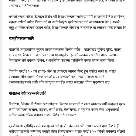
सक्छन्। एमटी६२० प्रोले विद्यार्थीहरूलाई छात्रावास कोठा, पुस्तकालयहरू, अध्ययन ठाउँहरू,
र साझा अपार्टमेन्टहरूक
यसको स्याही रहित डिजाइन विशेष गरी विद्यार्थीहरूको लागि उपयोगी छ जसले दैनिक छाप्दैनन्।
सुक्खा मसीको बारेमा चिन्ता गर्ने वा कार्ट्रिजहरू प्रतिस्थापन गर्ने आवश्यकता छैन। यसले
ब्लुटुथ मार्फत फोनमा जडान गर्दछ, विद्यार्थीहरूले मोबाइल फाइलहरू वा क्लाउड भण्डारणबाट सि
यात्रीहरूका लागि
यात्राले अप्रत्याशित मुद्रण आवश्यकताहरू सिर्जना गर्दछ। यात्रीलाई बुकिङ पुष्टि, यात्रा
कार्यक्रम, बैठक कागजात, फारम, वा महत्त्वपूर्ण फाइलको ब्याकअप प्रतिल होटल व्यापार
केन्द्रहरू सधैं उपलब्ध छैनन्, र अपरिचित शहरमा प्रतिलिपि पसल खोज्न समय लिन्छ।
किनकि एमटी६२० प्रो ह्यान्ड-ऑन वा ल्यापटप ब्यागमा फिट हुन पर्याप्त सानो छ, यसले
आपातकालीन यात्रा प्रिन्ट यसको ७२० घण्टाको स्ट्यान्डबाय समय यसलाई
प्रयोगकर्ताहरूको लागि पनि उपयुक्त बनाउँछ जसले यसलाई दैनिक मुद्रणको सट
मोबाइल पेशेवरहरूको लागि
बिक्रेता, ठेकेदार, निरीक्षक, परामर्शदाता, वितरण कार्यकर्ता र साना व्यवसाय मालिकहरूले प्रायः
कार्या छापिएको चालान, उद्धरण, कार्य अर्डर, चेकलिस्ट, वा ग्राहक फारम सेवा अनुभवलाई
अधिक व्यावसायिक बनाउन सक्छ, विशेष गरी कागज रे
प्रयोगकर्ता प्रतिक्रियाले यस प्रकारको प्रयोग केसलाई पनि स्पष्ट रूपमा देखाउँछ: केही
खरीदददारहरूले कम्प्याक्ट स्याही रहित प्रिन्टरहरू प यसले एमटी६२० प्रोको सबैभन्दा बलियो