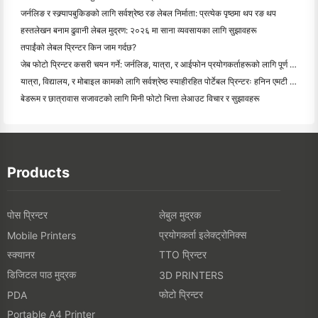
जर्नलिङ र स्क्र्यापबुकिङको लागि सर्वश्रेष्ठ रङ लेबल निर्माता: प्रत्येक पृष्ठमा थप रङ थप
हस्तलेखन बनाम ढुवानी लेबल मुद्रण: २०२६ मा साना व्यवसायका लागि सुझावहरू
तपाईंको लेबल प्रिन्टर किन जाम गर्दछ?
जेब फोटो प्रिन्टर कसरी चयन गर्ने: जर्नलिङ, यात्रा, र आईफोन प्रयोगकर्ताहरूको लागि पूर्ण गाइड
यात्रा, विद्यालय, र मोबाइल कामको लागि सर्वश्रेष्ठ स्याहीरहित पोर्टेबल प्रिन्टरः हनिन एमटी ६२० प्रो सम
बेडरूम र छात्रावास सजावटको लागि मिनी फोटो भित्ता लेआउट विचार र सुझावहरू
Products
पोस प्रिन्टर
लेबुल मुद्रक
प्रयोगकर्ता इलेक्ट्रोनिक्स
Mobile Printers
स्क्यानर
TTO प्रिन्टर
डिजिटल पाठ मुद्रक
3D PRINTERS
फोटो प्रिन्टर
PDA
Portable A4 Printer