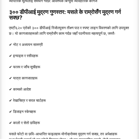
व्यापारिक मूल्यलाई समर्थन गर्दछ: आवश्यक बिन्दुमा व्यावहारिक कागज
३०० डीपीआई मुद्रण गुणस्तर: यसले के राम्रोसँग मुद्रण गर्न
सक्छ?
एमटी६२० प्रोको ३०० डीपीआई रिजोल्युसन तीक्ष्ण पाठ र स्पष्ट लाइन विवरणको लागि उपयुक्त
छ। यो कागजातहरूको लागि राम्रोसँग काम गर्दछ जहाँ पठनीयता महत्वपूर्ण छ, जस्तैः
✔ नोट र अध्ययन सामग्री
✔ इन्वाइस र रसीदहरू
✔ फारम र जाँच सूचीहरू
✔ यात्रा कागजातहरू
✔ कामको आदेश
✔ रेखाचित्र र सरल चार्टहरू
✔ डिजाइन स्केचहरू
✔ कालो र सेतो छविहरू
यसले फोटो वा छवि-आधारित फाइलहरू मोनोक्रोममा मुद्रण गर्न सक्छ, तर अपेक्षाहरू