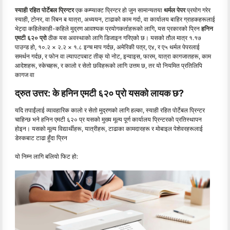
स्याही रहित पोर्टेबल प्रिन्टर
एक कम्प्याक्ट प्रिन्टर हो जुन सामान्यतया
थर्मल पेपर
प्रयोग गरेर
स्याही, टोनर, वा रिबन ब यात्रा, अध्ययन, टाढाको काम गर्दा, वा कार्यालय बाहिर ग्राहकहरूलाई
भेट्दा कहिलेकाही-कहिले मुद्रण आवश्यक प्रयोगकर्ताहरूको लागि, यस प्रकारको प्रिन
हनिन
एमटी ६२० प्रो
ठीक यस अवस्थाको लागि डिजाइन गरिएको छ। यसको तौल मात्र १.१७
पाउन्ड हो, १०.२ × २.२ × १.८ इन्च माप गर्दछ, अमेरिकी पत्र, ए४, र ए५ थर्मल पेपरलाई
समर्थन गर्दछ, र फोन वा ल्यापटपबाट तीक् यो नोट, इन्वाइस, फारम, यात्रा कागजातहरू, काम
आदेशहरू, स्केचहरू, र कालो र सेतो छविहरूको लागि उत्तम छ, तर यो नियमित प्रतिलिपि
कागज वा
द्रुत उत्तर: के हनिन एमटी ६२० प्रो यसको लायक छ?
यदि तपाईंलाई व्यावहारिक कालो र सेतो मुद्रणको लागि हल्का, स्याही रहित पोर्टेबल प्रिन्टर
चाहिन्छ भने हनिन एमटी ६२० प्र यसको मुख्य मूल्य पूर्ण कार्यालय प्रिन्टरको प्रतिस्थापन
होइन। यसको मूल्य विद्यार्थीहरू, यात्रीहरू, टाढाका कामदारहरू र मोबाइल पेशेवरहरूलाई
डेस्कबाट टाढा हुँदा प्रिन
यो निम्न लागि बलियो फिट हो: