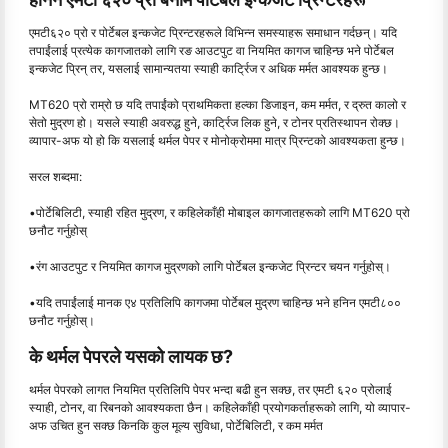
एमटी६२० प्रो र पोर्टेबल इन्कजेट प्रिन्टरहरूले विभिन्न समस्याहरू समाधान गर्दछन्। यदि
तपाईंलाई प्रत्येक कागजातको लागि रङ आउटपुट वा नियमित कागज चाहिन्छ भने पोर्टेबल
इन्कजेट प्रिन् तर, यसलाई सामान्यतया स्याही कार्ट्रिज र अधिक मर्मत आवश्यक हुन्छ।
MT620 प्रो राम्रो छ यदि तपाईंको प्राथमिकता हल्का डिजाइन, कम मर्मत, र द्रुत कालो र
सेतो मुद्रण हो। यसले स्याही अवरुद्ध हुने, कार्ट्रिज लिक हुने, र टोनर प्रतिस्थापन रोक्छ।
व्यापार-अफ यो हो कि यसलाई थर्मल पेपर र मोनोक्रोममा मात्र प्रिन्टको आवश्यकता हुन्छ।
सरल शब्दमा:
•पोर्टेबिलिटी, स्याही रहित मुद्रण, र कहिलेकाँही मोबाइल कागजातहरूको लागि MT620 प्रो
छनौट गर्नुहोस्
•रंग आउटपुट र नियमित कागज मुद्रणको लागि पोर्टेबल इन्कजेट प्रिन्टर चयन गर्नुहोस्।
•यदि तपाईंलाई मानक ए४ प्रतिलिपि कागजमा पोर्टेबल मुद्रण चाहिन्छ भने हनिन एमटी८००
छनौट गर्नुहोस्।
के थर्मल पेपरले यसको लायक छ?
थर्मल पेपरको लागत नियमित प्रतिलिपि पेपर भन्दा बढी हुन सक्छ, तर एमटी ६२० प्रोलाई
स्याही, टोनर, वा रिबनको आवश्यकता छैन। कहिलेकाँही प्रयोगकर्ताहरूको लागि, यो व्यापार-
अफ उचित हुन सक्छ किनकि कुल मूल्य सुविधा, पोर्टेबिलिटी, र कम मर्मत