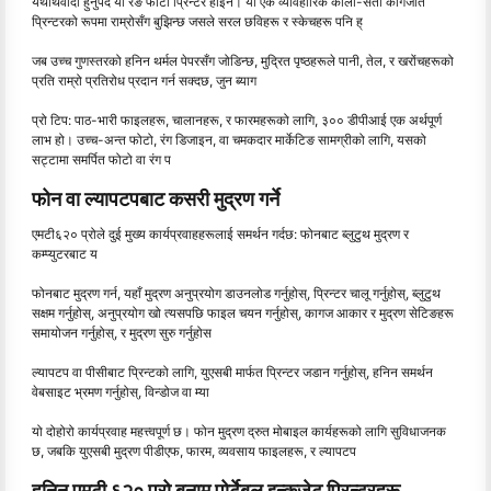
यथार्थवादी हुनुपर्द यो रङ फोटो प्रिन्टर होइन। यो एक व्यावहारिक कालो-सेतो कागजात
प्रिन्टरको रूपमा राम्रोसँग बुझिन्छ जसले सरल छविहरू र स्केचहरू पनि ह्
जब उच्च गुणस्तरको हनिन थर्मल पेपरसँग जोडिन्छ, मुद्रित पृष्ठहरूले पानी, तेल, र खरोंचहरूको
प्रति राम्रो प्रतिरोध प्रदान गर्न सक्दछ, जुन ब्याग
प्रो टिप: पाठ-भारी फाइलहरू, चालानहरू, र फारमहरूको लागि, ३०० डीपीआई एक अर्थपूर्ण
लाभ हो। उच्च-अन्त फोटो, रंग डिजाइन, वा चमकदार मार्केटिङ सामग्रीको लागि, यसको
सट्टामा समर्पित फोटो वा रंग प
फोन वा ल्यापटपबाट कसरी मुद्रण गर्ने
एमटी६२० प्रोले दुई मुख्य कार्यप्रवाहहरूलाई समर्थन गर्दछ: फोनबाट ब्लुटुथ मुद्रण र
कम्प्युटरबाट य
फोनबाट मुद्रण गर्न, यहाँ मुद्रण अनुप्रयोग डाउनलोड गर्नुहोस्, प्रिन्टर चालू गर्नुहोस्, ब्लुटुथ
सक्षम गर्नुहोस्, अनुप्रयोग खो त्यसपछि फाइल चयन गर्नुहोस्, कागज आकार र मुद्रण सेटिङहरू
समायोजन गर्नुहोस्, र मुद्रण सुरु गर्नुहोस
ल्यापटप वा पीसीबाट प्रिन्टको लागि, युएसबी मार्फत प्रिन्टर जडान गर्नुहोस्, हनिन समर्थन
वेबसाइट भ्रमण गर्नुहोस्, विन्डोज वा म्या
यो दोहोरो कार्यप्रवाह महत्त्वपूर्ण छ। फोन मुद्रण द्रुत मोबाइल कार्यहरूको लागि सुविधाजनक
छ, जबकि युएसबी मुद्रण पीडीएफ, फारम, व्यवसाय फाइलहरू, र ल्यापटप
हनिन एमटी ६२० प्रो बनाम पोर्टेबल इन्कजेट प्रिन्टरहरू