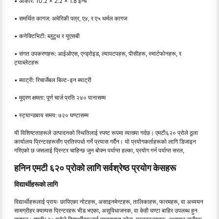
• आकार: 10.2 × 2.2 × 1.8 इन्च
• समर्थित कागज: अमेरिकी पत्र, ए४, र ए५ थर्मल कागज
• कनेक्टिभिटी: ब्लुटुथ र युएसबी
• संगत उपकरणहरू: आईओएस, एन्ड्रोइड, ल्यापटपहरू, पीसीहरू, स्मार्टफोनहरू, र
ट्याब्लेटहरू
• ब्याट्री: रिचार्जेबल बिल्ट-इन ब्याट्री
• मुद्रण क्षमता: पूर्ण चार्ज प्रति २४० पानासम्म
• स्ट्यान्डबाय समय: ७२० घण्टासम्म
यी विशिष्टताहरूले उत्पादनको स्थितिलाई स्पष्ट रूपमा व्याख्या गर्दछ। एमटी६२० प्रोले ठूला
कार्यालय प्रिन्टरहरूसँग प्रतिस्पर्धा गर्ने प्रयास गर्दैन। यो प्रयोगकर्ताहरूको लागि डिजाइन
गरिएको छ जसलाई प्रिन्टर चाहिन्छ जुन बोक्न पर्याप्त हल्का, प्रयोग गर्न पर्याप्त सरल,
हनिन एमटी ६२० प्रोको लागि सर्वश्रेष्ठ प्रयोग केसहरू
विद्यार्थीहरूको लागि
विद्यार्थीहरूलाई प्रायः छापिएका नोटहरू, असाइनमेन्टहरू, तालिकाहरू, फारमहरू, वा अध्ययन
सामग्रीहर क्याम्पस प्रिन्टरहरू भीड भएका, असुविधाजनक, वा केही घण्टा बाहिर उपलब्ध हुन