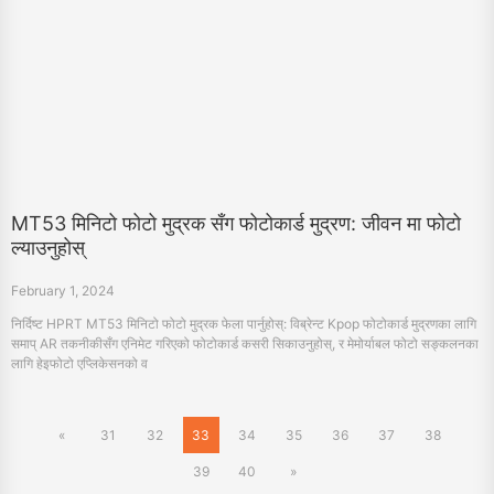
MT53 मिनिटो फोटो मुद्रक सँग फोटोकार्ड मुद्रण: जीवन मा फोटो
ल्याउनुहोस्
February 1, 2024
निर्दिष्ट HPRT MT53 मिनिटो फोटो मुद्रक फेला पार्नुहोस्: विब्रेन्ट Kpop फोटोकार्ड मुद्रणका लागि
समाप् AR तकनीकीसँग एनिमेट गरिएको फोटोकार्ड कसरी सिकाउनुहोस्, र मेमोर्याबल फोटो सङ्कलनका
लागि हेइफोटो एप्लिकेसनको व
«
31
32
33
34
35
36
37
38
39
40
»
Products