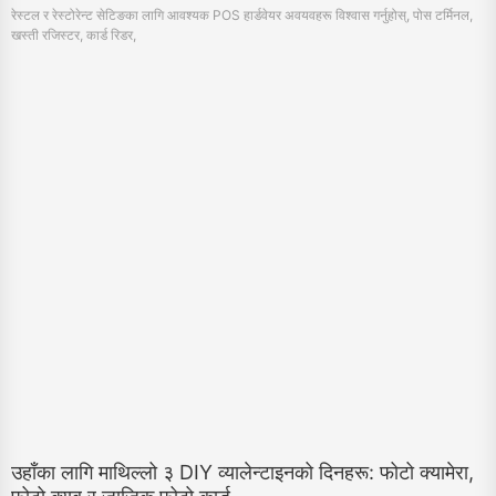
उहाँका लागि माथिल्लो ३ DIY व्यालेन्टाइनको दिनहरू: फोटो क्यामेरा,
फोटो क्युब र जाजिक फोटो कार्ड
February 7, 2024
व्यक्तिगत फोटो क्यामेरा, अनुकूल फोटो क्युब, र जादुई फोटो परिवर्तन कार्ड समावेश गर्ने अद्वितिय DIY