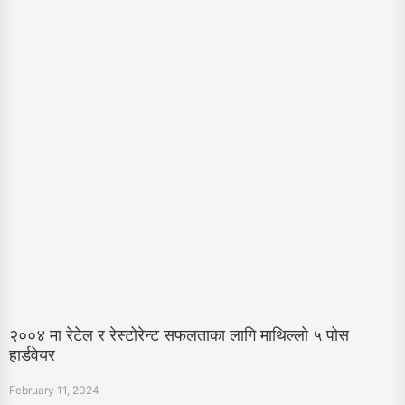
२००४ मा रेटेल र रेस्टोरेन्ट सफलताका लागि माथिल्लो ५ पोस
हार्डवेयर
February 11, 2024
रेस्टल र रेस्टोरेन्ट सेटिङका लागि आवश्यक POS हार्डवेयर अवयवहरू विश्वास गर्नुहोस्, पोस टर्मिनल,
खस्ती रजिस्टर, कार्ड रिडर,