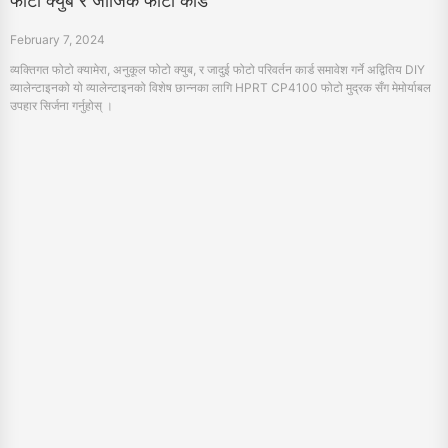
व्यालेन्टाइनको यो व्यालेन्टाइनको विशेष छान्नका लागि HPRT CP4100 फोटो मुद्रक सँग मेमोर्याबल
उपहार सिर्जना गर्नुहोस् ।
HPRT सँग प्राणी फिड लेबुल आवश्यक र मुद्रण समाधान