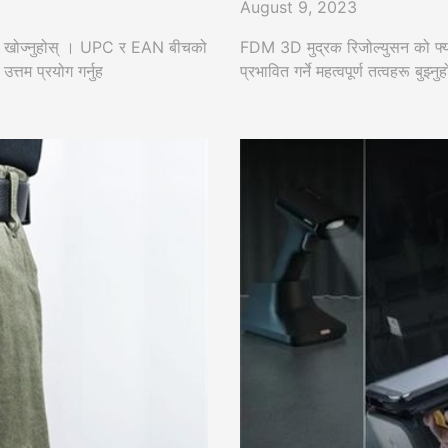
August 9, 2023
 अर्थ खोज्नुहोस् । UPC र EAN बीचको
FDM 3D मुद्रक रिजोल्युसन को फ्यास
त्तम प्रयोग गर्नुह
प्रभावित गर्ने महत्वपूर्ण तत्वहरू बुझ