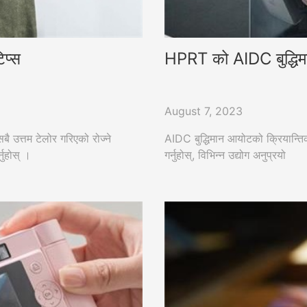
िप्स
HPRT को AIDC बुद्धिमान
August 7, 2023
ै उत्तम टेलोर गरिएको रोज्ने
AIDC बुद्धिमान आयोटको क्रियान्ति
ुहोस् ।
गर्नुहोस्, विभिन्न उद्योग अनुप्रयो