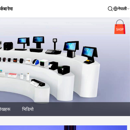
र्क
बारेमा
नेपाली
लेखहरू
भिडियो