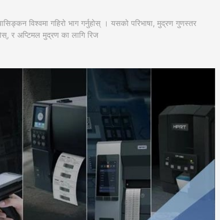
िङ्कन विश्वमा गहिरो भाग गर्नुहोस् । यसको परिभाषा, मुद्रण गुणस्तर
्नुहोस्, र अप्टिमल मुद्रण का लागि रिज