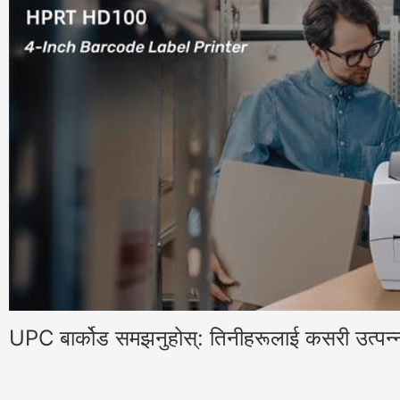
UPC बार्कोड समझनुहोस्: तिनीहरूलाई कसरी उत्पन्न र