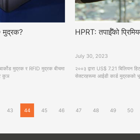
D मुद्रक?
HPRT: तपाईँको प्रिमियम 
July 30, 2023
 बार्कोड मुद्रक र RFID मुद्रक बीचमा
२००३ द्वारा US$ 7.21 बिलियन हिट गर्
 र कुञ
सेक्टरहरूमा आईडी कार्ड मुद्रकको 
43
44
45
46
47
48
49
50