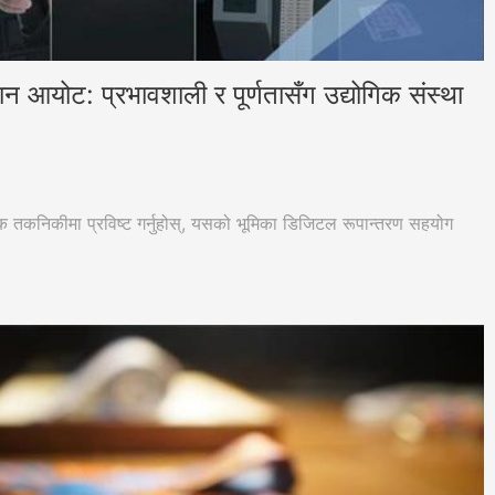
 आयोट: प्रभावशाली र पूर्णतासँग उद्योगिक संस्था
क तकनिकीमा प्रविष्ट गर्नुहोस्, यसको भूमिका डिजिटल रूपान्तरण सहयोग