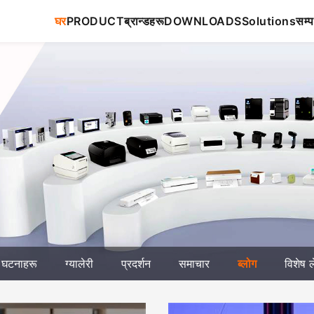
घर
PRODUCT
ब्रान्डहरू
DOWNLOADS
Solutions
सम्प
घटनाहरू
ग्यालेरी
प्रदर्शन
समाचार
ब्लोग
विशेष 