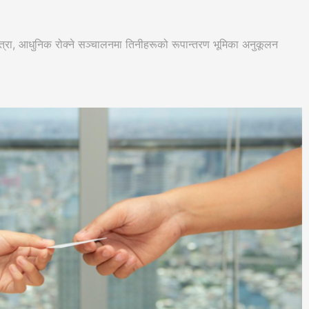
ात्रा, आधुनिक रोक्ने सञ्चालनमा तिनीहरूको रूपान्तरण भूमिका अनुकूलन