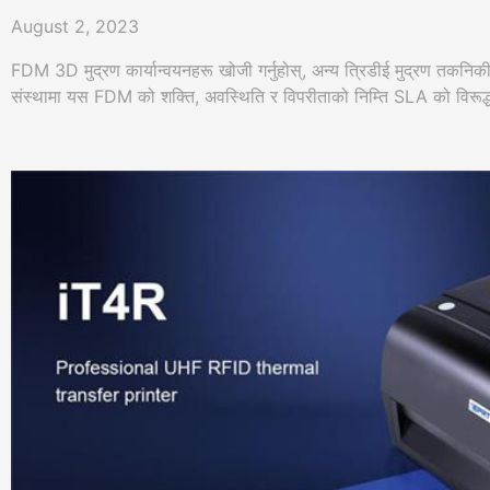
August 2, 2023
FDM 3D मुद्रण कार्यान्वयनहरू खोजी गर्नुहोस्, अन्य त्रिडीई मुद्रण तकनि
संस्थामा यस FDM को शक्ति, अवस्थिति र विपरीताको निम्ति SLA को विरूद्ध क